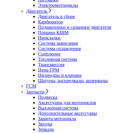
Электромотоциклы
Двигатель
Двигатель в сборе
Карбюратор
Подшипники и сальники двигателя
Поршни КШМ
Прокладки
Система зажигания
Система охлаждения
Сцепление
Топливная система
Трансмиссия
Цепь ГРМ
Цилиндры и клапана
Шатуны, распредвалы, коленвалы
ГСМ
Запчасти
Подвеска
Аксессуары для мотоциклов
Выхлопная система
Дополнительные аксессуары
Защита мотоцикла
Звезды
Зеркала