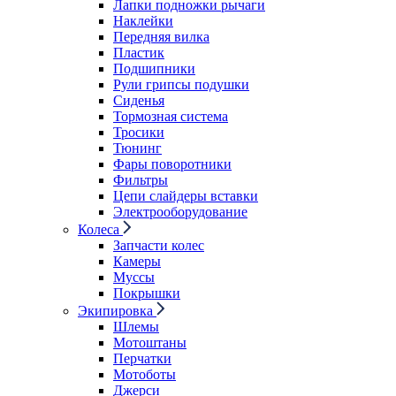
Лапки подножки рычаги
Наклейки
Передняя вилка
Пластик
Подшипники
Рули грипсы подушки
Сиденья
Тормозная система
Тросики
Тюнинг
Фары поворотники
Фильтры
Цепи слайдеры вставки
Электрооборудование
Колеса
Запчасти колес
Камеры
Муссы
Покрышки
Экипировка
Шлемы
Мотоштаны
Перчатки
Мотоботы
Джерси