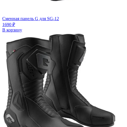
Сменная панель G для SG-12
1690
₽
В корзину