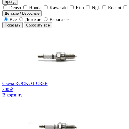
Бренд
Denso
Honda
Kawasaki
Ktm
Ngk
Rockot
Детские / Взрослые
Все
Детские
Взрослые
Показать
Сбросить всё
Свеча ROCKOT CR8E
300
₽
В корзину