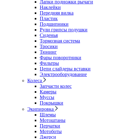
Лапки подножки рычаги
Наклейки
Передняя вилка
Пластик
Подшипники
Рули грипсы подушки
Сиденья
Тормозная система
Тросики
Тюнинг
Фары поворотники
Фильтры
Цепи слайдеры вставки
Электрооборудование
Колеса
Запчасти колес
Камеры
Муссы
Покрышки
Экипировка
Шлемы
Мотоштаны
Перчатки
Мотоботы
Джерси