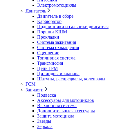
Электромотоциклы
Двигатель
Двигатель в сборе
Карбюратор
Подшипники и сальники двигателя
Поршни КШМ
Прокладки
Система зажигания
Система охлаждения
Сцепление
Топливная система
Трансмиссия
Цепь ГРМ
Цилиндры и клапана
Шатуны, распредвалы, коленвалы
ГСМ
Запчасти
Подвеска
Аксессуары для мотоциклов
Выхлопная система
Дополнительные аксессуары
Защита мотоцикла
Звезды
Зеркала