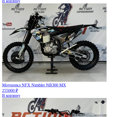
В корзину
Мотоцикл NFX Nimbler NB300 MX
255000
₽
В корзину