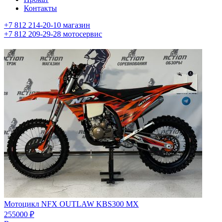
Контакты
+7 812 214-20-10 магазин
+7 812 209-29-28 мотосервис
Мотоцикл NFX OUTLAW KBS300 MX
255000
₽