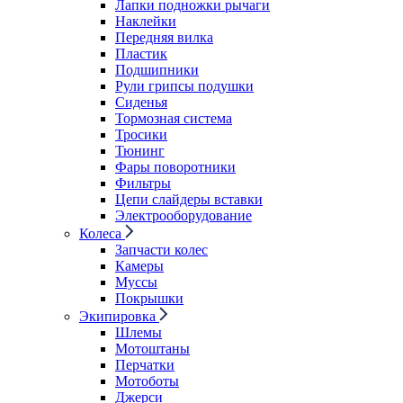
Лапки подножки рычаги
Наклейки
Передняя вилка
Пластик
Подшипники
Рули грипсы подушки
Сиденья
Тормозная система
Тросики
Тюнинг
Фары поворотники
Фильтры
Цепи слайдеры вставки
Электрооборудование
Колеса
Запчасти колес
Камеры
Муссы
Покрышки
Экипировка
Шлемы
Мотоштаны
Перчатки
Мотоботы
Джерси