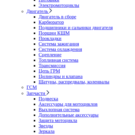
Электромотоциклы
Двигатель
Двигатель в сборе
Карбюратор
Подшипники и сальники двигателя
Поршни КШМ
Прокладки
Система зажигания
Система охлаждения
Сцепление
Топливная система
Трансмиссия
Цепь ГРМ
Цилиндры и клапана
Шатуны, распредвалы, коленвалы
ГСМ
Запчасти
Подвеска
Аксессуары для мотоциклов
Выхлопная система
Дополнительные аксессуары
Защита мотоцикла
Звезды
Зеркала