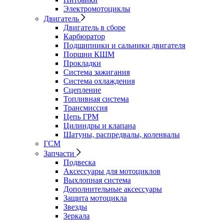
Электромотоциклы
Двигатель
Двигатель в сборе
Карбюратор
Подшипники и сальники двигателя
Поршни КШМ
Прокладки
Система зажигания
Система охлаждения
Сцепление
Топливная система
Трансмиссия
Цепь ГРМ
Цилиндры и клапана
Шатуны, распредвалы, коленвалы
ГСМ
Запчасти
Подвеска
Аксессуары для мотоциклов
Выхлопная система
Дополнительные аксессуары
Защита мотоцикла
Звезды
Зеркала