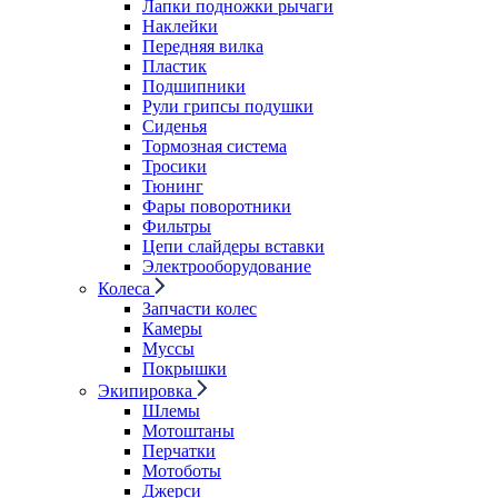
Лапки подножки рычаги
Наклейки
Передняя вилка
Пластик
Подшипники
Рули грипсы подушки
Сиденья
Тормозная система
Тросики
Тюнинг
Фары поворотники
Фильтры
Цепи слайдеры вставки
Электрооборудование
Колеса
Запчасти колес
Камеры
Муссы
Покрышки
Экипировка
Шлемы
Мотоштаны
Перчатки
Мотоботы
Джерси