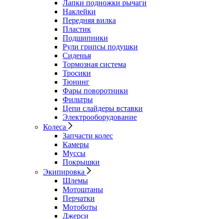
Лапки подножки рычаги
Наклейки
Передняя вилка
Пластик
Подшипники
Рули грипсы подушки
Сиденья
Тормозная система
Тросики
Тюнинг
Фары поворотники
Фильтры
Цепи слайдеры вставки
Электрооборудование
Колеса
Запчасти колес
Камеры
Муссы
Покрышки
Экипировка
Шлемы
Мотоштаны
Перчатки
Мотоботы
Джерси