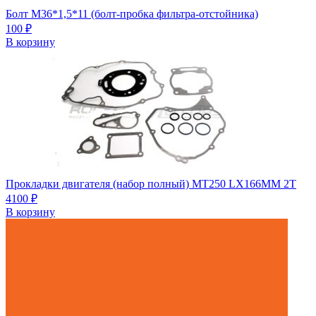
Болт М36*1,5*11 (болт-пробка фильтра-отстойника)
100
₽
В корзину
Прокладки двигателя (набор полный) MT250 LX166MM 2T
4100
₽
В корзину