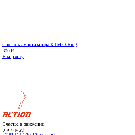
Сальник амортизатора KTM O-Ring
300
₽
В корзину
Счастье в движении
[по харду]
+7 812 214-20-10
магазин