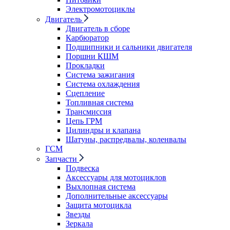
Электромотоциклы
Двигатель
Двигатель в сборе
Карбюратор
Подшипники и сальники двигателя
Поршни КШМ
Прокладки
Система зажигания
Система охлаждения
Сцепление
Топливная система
Трансмиссия
Цепь ГРМ
Цилиндры и клапана
Шатуны, распредвалы, коленвалы
ГСМ
Запчасти
Подвеска
Аксессуары для мотоциклов
Выхлопная система
Дополнительные аксессуары
Защита мотоцикла
Звезды
Зеркала