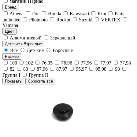
магазин Парнас
Бренд
Athena
Drc
Honda
Kawasaki
Ktm
Parts
unlimited
Pilotmoto
Rockot
Suzuki
VERTEX
Yamaha
Цвет
Алюминиевый
Зеркальный
Детские / Взрослые
Все
Детские
Взрослые
Размер
100
102
76,95
76,96
77,96
77,97
77,98
82
83
87,96
87,97
95,97
95,98
98
Группа I
Группа II
Показать
Сбросить всё