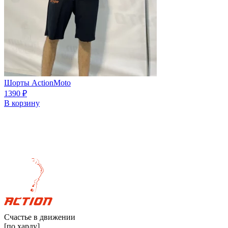
Шорты ActionMoto
1390
₽
В корзину
Счастье в движении
[по харду]