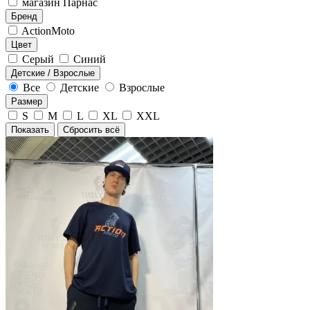
магазин Парнас
Бренд
ActionMoto
Цвет
Серый
Синий
Детские / Взрослые
Все
Детские
Взрослые
Размер
S
M
L
XL
XXL
Показать
Сбросить всё