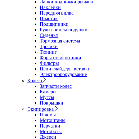
Лапки подножки рычаги
Наклейки
Передняя вилка
Пластик
Подшипники
Рули грипсы подушки
Сиденья
Тормозная система
Тросики
Тюнинг
Фары поворотники
Фильтры
Цепи слайдеры вставки
Электрооборудование
Колеса
Запчасти колес
Камеры
Муссы
Покрышки
Экипировка
Шлемы
Мотоштаны
Перчатки
Мотоботы
Джерси