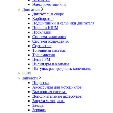
Электромотоциклы
Двигатель
Двигатель в сборе
Карбюратор
Подшипники и сальники двигателя
Поршни КШМ
Прокладки
Система зажигания
Система охлаждения
Сцепление
Топливная система
Трансмиссия
Цепь ГРМ
Цилиндры и клапана
Шатуны, распредвалы, коленвалы
ГСМ
Запчасти
Подвеска
Аксессуары для мотоциклов
Выхлопная система
Дополнительные аксессуары
Защита мотоцикла
Звезды
Зеркала