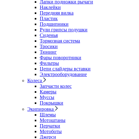
Лапки подножки рычаги
Наклейки
Передняя вилка
Пластик
Подшипники
Рули грипсы подушки
Сиденья
Тормозная система
Тросики
Тюнинг
Фары поворотники
Фильтры
Цепи слайдеры вставки
Электрооборудование
Колеса
Запчасти колес
Камеры
Муссы
Покрышки
Экипировка
Шлемы
Мотоштаны
Перчатки
Мотоботы
Джерси