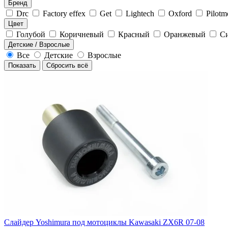
Бренд
Drc
Factory effex
Get
Lightech
Oxford
Pilotm
Цвет
Голубой
Коричневый
Красный
Оранжевый
С
Детские / Взрослые
Все
Детские
Взрослые
Показать
Сбросить всё
Слайдер Yoshimura под мотоциклы Kawasaki ZX6R 07-08