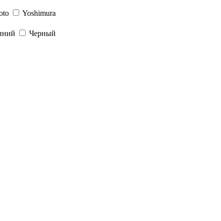
oto
Yoshimura
иний
Черный