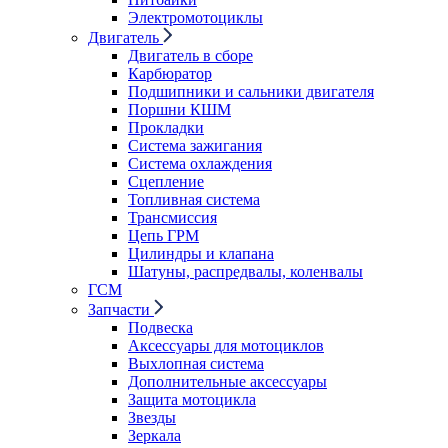
Электромотоциклы
Двигатель
Двигатель в сборе
Карбюратор
Подшипники и сальники двигателя
Поршни КШМ
Прокладки
Система зажигания
Система охлаждения
Сцепление
Топливная система
Трансмиссия
Цепь ГРМ
Цилиндры и клапана
Шатуны, распредвалы, коленвалы
ГСМ
Запчасти
Подвеска
Аксессуары для мотоциклов
Выхлопная система
Дополнительные аксессуары
Защита мотоцикла
Звезды
Зеркала