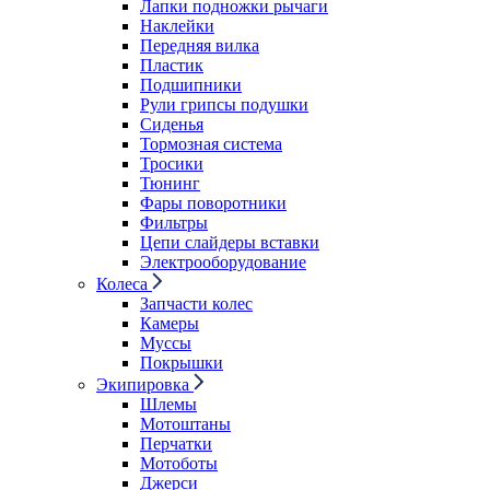
Лапки подножки рычаги
Наклейки
Передняя вилка
Пластик
Подшипники
Рули грипсы подушки
Сиденья
Тормозная система
Тросики
Тюнинг
Фары поворотники
Фильтры
Цепи слайдеры вставки
Электрооборудование
Колеса
Запчасти колес
Камеры
Муссы
Покрышки
Экипировка
Шлемы
Мотоштаны
Перчатки
Мотоботы
Джерси