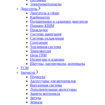
Электромотоциклы
Двигатель
Двигатель в сборе
Карбюратор
Подшипники и сальники двигателя
Поршни КШМ
Прокладки
Система зажигания
Система охлаждения
Сцепление
Топливная система
Трансмиссия
Цепь ГРМ
Цилиндры и клапана
Шатуны, распредвалы, коленвалы
ГСМ
Запчасти
Подвеска
Аксессуары для мотоциклов
Выхлопная система
Дополнительные аксессуары
Защита мотоцикла
Звезды
Зеркала