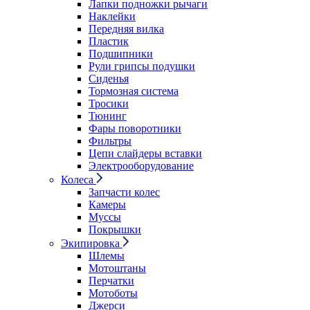
Лапки подножки рычаги
Наклейки
Передняя вилка
Пластик
Подшипники
Рули грипсы подушки
Сиденья
Тормозная система
Тросики
Тюнинг
Фары поворотники
Фильтры
Цепи слайдеры вставки
Электрооборудование
Колеса
Запчасти колес
Камеры
Муссы
Покрышки
Экипировка
Шлемы
Мотоштаны
Перчатки
Мотоботы
Джерси