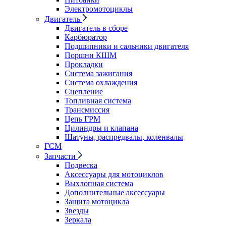
Электромотоциклы
Двигатель
Двигатель в сборе
Карбюратор
Подшипники и сальники двигателя
Поршни КШМ
Прокладки
Система зажигания
Система охлаждения
Сцепление
Топливная система
Трансмиссия
Цепь ГРМ
Цилиндры и клапана
Шатуны, распредвалы, коленвалы
ГСМ
Запчасти
Подвеска
Аксессуары для мотоциклов
Выхлопная система
Дополнительные аксессуары
Защита мотоцикла
Звезды
Зеркала