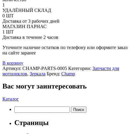
Количество
1
товара
УДАЛЁННЫЙ СКЛАД
Левое
0 ШТ
зеркало
Доставка от 3 рабочих дней
CHAMP
МАГАЗИН ПАРНАС
5/5A/7F
1 ШТ
Доставка в течение 2 часов
Уточните наличие остатков по телефону или оформите заказ
на сайте заранее
В корзину
Артикул:
CHAMP-PARTS-0005
Категории:
Запчасти для
мотоциклов
,
Зеркала
Бренд:
Champ
Вас могут заинтересовать
Каталог
Найти:
Страницы