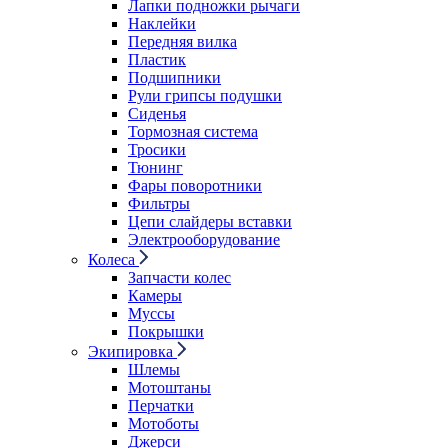
Лапки подножки рычаги
Наклейки
Передняя вилка
Пластик
Подшипники
Рули грипсы подушки
Сиденья
Тормозная система
Тросики
Тюнинг
Фары поворотники
Фильтры
Цепи слайдеры вставки
Электрооборудование
Колеса
Запчасти колес
Камеры
Муссы
Покрышки
Экипировка
Шлемы
Мотоштаны
Перчатки
Мотоботы
Джерси