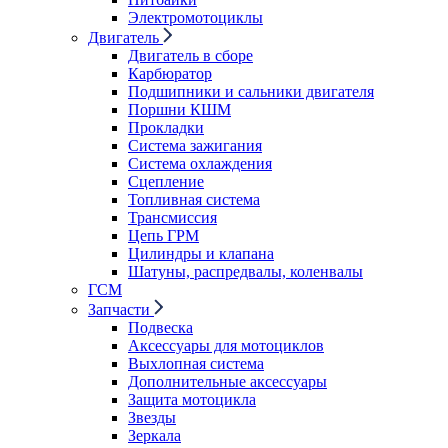
Электромотоциклы
Двигатель
Двигатель в сборе
Карбюратор
Подшипники и сальники двигателя
Поршни КШМ
Прокладки
Система зажигания
Система охлаждения
Сцепление
Топливная система
Трансмиссия
Цепь ГРМ
Цилиндры и клапана
Шатуны, распредвалы, коленвалы
ГСМ
Запчасти
Подвеска
Аксессуары для мотоциклов
Выхлопная система
Дополнительные аксессуары
Защита мотоцикла
Звезды
Зеркала