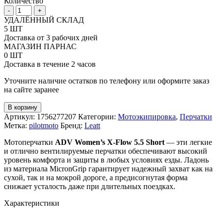
Количество
Количество
-
+
товара
УДАЛЁННЫЙ СКЛАД
Женские
5 ШТ
перчатки
Доставка от 3 рабочих дней
Leatt
МАГАЗИН ПАРНАС
ADV
0 ШТ
X-
Доставка в течение 2 часов
Flow
5.5
Уточните наличие остатков по телефону или оформите заказ
Short
на сайте заранее
V26
В корзину
Артикул:
1756277207
Категории:
Мотоэкипировка
,
Перчатки
Метка:
pilotmoto
Бренд:
Leatt
Мотоперчатки
ADV Women’s X-Flow 5.5 Short
— эти легкие
и отлично вентилируемые перчатки обеспечивают высокий
уровень комфорта и защиты в любых условиях езды. Ладонь
из материала MicronGrip гарантирует надежный захват как на
сухой, так и на мокрой дороге, а предисогнутая форма
снижает усталость даже при длительных поездках.
Характеристики