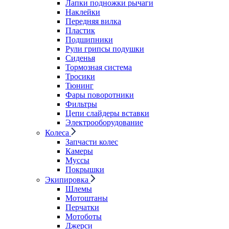
Лапки подножки рычаги
Наклейки
Передняя вилка
Пластик
Подшипники
Рули грипсы подушки
Сиденья
Тормозная система
Тросики
Тюнинг
Фары поворотники
Фильтры
Цепи слайдеры вставки
Электрооборудование
Колеса
Запчасти колес
Камеры
Муссы
Покрышки
Экипировка
Шлемы
Мотоштаны
Перчатки
Мотоботы
Джерси