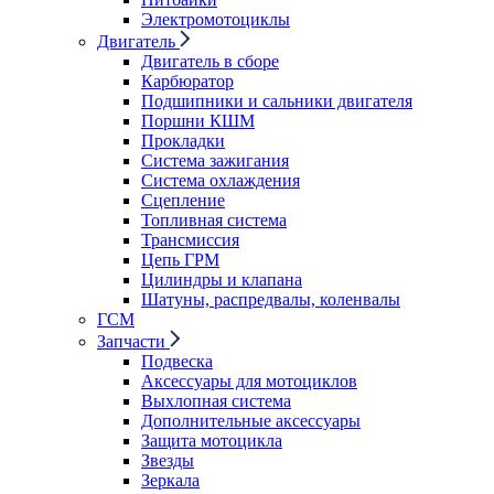
Электромотоциклы
Двигатель
Двигатель в сборе
Карбюратор
Подшипники и сальники двигателя
Поршни КШМ
Прокладки
Система зажигания
Система охлаждения
Сцепление
Топливная система
Трансмиссия
Цепь ГРМ
Цилиндры и клапана
Шатуны, распредвалы, коленвалы
ГСМ
Запчасти
Подвеска
Аксессуары для мотоциклов
Выхлопная система
Дополнительные аксессуары
Защита мотоцикла
Звезды
Зеркала