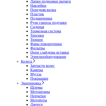
Лапки подножки рычаги
Наклейки
Передняя вилка
Пластик
Подшипники
Рули грипсы подушки
Сиденья
Тормозная система
Тросики
Тюнинг
Фары поворотники
Фильтры
Цепи слайдеры вставки
Электрооборудование
Колеса
Запчасти колес
Камеры
Муссы
Покрышки
Экипировка
Шлемы
Мотоштаны
Перчатки
Мотоботы
Джерси