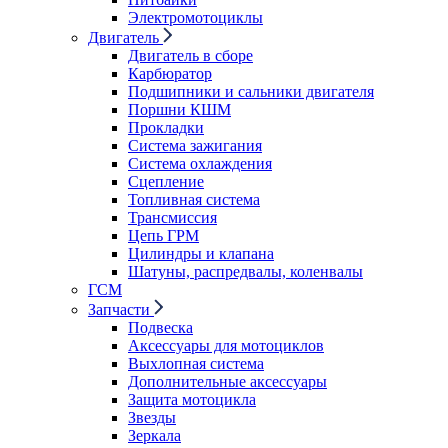
Электромотоциклы
Двигатель
Двигатель в сборе
Карбюратор
Подшипники и сальники двигателя
Поршни КШМ
Прокладки
Система зажигания
Система охлаждения
Сцепление
Топливная система
Трансмиссия
Цепь ГРМ
Цилиндры и клапана
Шатуны, распредвалы, коленвалы
ГСМ
Запчасти
Подвеска
Аксессуары для мотоциклов
Выхлопная система
Дополнительные аксессуары
Защита мотоцикла
Звезды
Зеркала