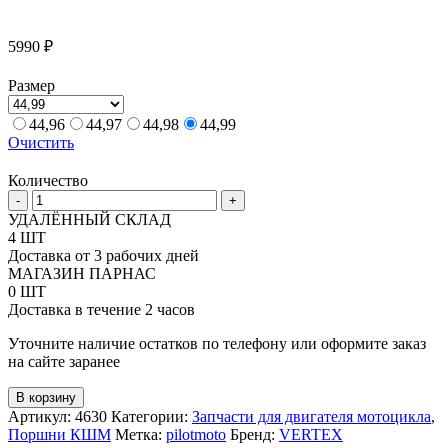
5990
₽
Размер
44,96
44,97
44,98
44,99
Очистить
Количество
Количество
-
+
товара
УДАЛЁННЫЙ СКЛАД
Поршень
4 ШТ
Vertex
Доставка от 3 рабочих дней
под
МАГАЗИН ПАРНАС
мотоцикл
0 ШТ
KTM
Доставка в течение 2 часов
SX65
09-
Уточните наличие остатков по телефону или оформите заказ
21,
на сайте заранее
HQV
TC65
В корзину
17-
Артикул:
4630
Категории:
Запчасти для двигателя мотоцикла
,
21
Поршни КШМ
Метка:
pilotmoto
Бренд:
VERTEX