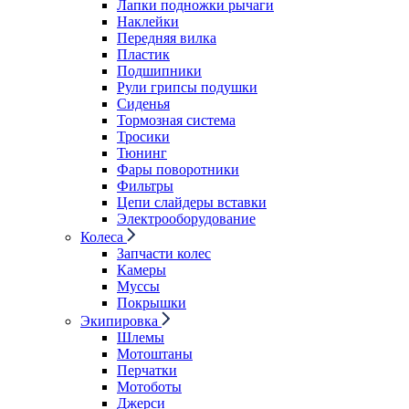
Лапки подножки рычаги
Наклейки
Передняя вилка
Пластик
Подшипники
Рули грипсы подушки
Сиденья
Тормозная система
Тросики
Тюнинг
Фары поворотники
Фильтры
Цепи слайдеры вставки
Электрооборудование
Колеса
Запчасти колес
Камеры
Муссы
Покрышки
Экипировка
Шлемы
Мотоштаны
Перчатки
Мотоботы
Джерси