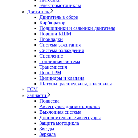
Электромотоциклы
Двигатель
Двигатель в сборе
Карбюратор
Подшипники и сальники двигателя
Поршни КШМ
Прокладки
Система зажигания
Система охлаждения
Сцепление
Топливная система
Трансмиссия
Цепь ГРМ
Цилиндры и клапана
Шатуны, распредвалы, коленвалы
ГСМ
Запчасти
Подвеска
Аксессуары для мотоциклов
Выхлопная система
Дополнительные аксессуары
Защита мотоцикла
Звезды
Зеркала