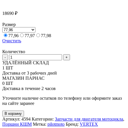
18690
₽
Размер
77,96
77,97
77,98
Очистить
Количество
Количество
-
+
товара
УДАЛЁННЫЙ СКЛАД
Поршень
1 ШТ
Vertex
Доставка от 3 рабочих дней
под
МАГАЗИН ПАРНАС
мотоциклы
0 ШТ
KTM
Доставка в течение 2 часов
250
XC-
Уточните наличие остатков по телефону или оформите заказ
F
на сайте заранее
16-
21,
В корзину
HQV
Артикул:
4594
Категории:
Запчасти для двигателя мотоцикла
,
FC
Поршни КШМ
Метка:
pilotmoto
Бренд:
VERTEX