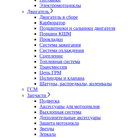
Электромотоциклы
Двигатель
Двигатель в сборе
Карбюратор
Подшипники и сальники двигателя
Поршни КШМ
Прокладки
Система зажигания
Система охлаждения
Сцепление
Топливная система
Трансмиссия
Цепь ГРМ
Цилиндры и клапана
Шатуны, распредвалы, коленвалы
ГСМ
Запчасти
Подвеска
Аксессуары для мотоциклов
Выхлопная система
Дополнительные аксессуары
Защита мотоцикла
Звезды
Зеркала