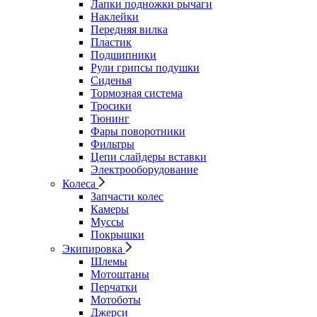
Лапки подножки рычаги
Наклейки
Передняя вилка
Пластик
Подшипники
Рули грипсы подушки
Сиденья
Тормозная система
Тросики
Тюнинг
Фары поворотники
Фильтры
Цепи слайдеры вставки
Электрооборудование
Колеса
Запчасти колес
Камеры
Муссы
Покрышки
Экипировка
Шлемы
Мотоштаны
Перчатки
Мотоботы
Джерси