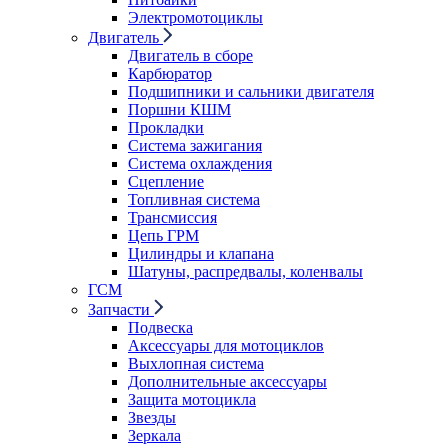
Электромотоциклы
Двигатель
Двигатель в сборе
Карбюратор
Подшипники и сальники двигателя
Поршни КШМ
Прокладки
Система зажигания
Система охлаждения
Сцепление
Топливная система
Трансмиссия
Цепь ГРМ
Цилиндры и клапана
Шатуны, распредвалы, коленвалы
ГСМ
Запчасти
Подвеска
Аксессуары для мотоциклов
Выхлопная система
Дополнительные аксессуары
Защита мотоцикла
Звезды
Зеркала