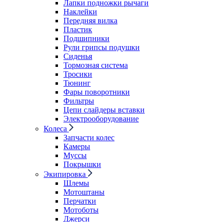
Лапки подножки рычаги
Наклейки
Передняя вилка
Пластик
Подшипники
Рули грипсы подушки
Сиденья
Тормозная система
Тросики
Тюнинг
Фары поворотники
Фильтры
Цепи слайдеры вставки
Электрооборудование
Колеса
Запчасти колес
Камеры
Муссы
Покрышки
Экипировка
Шлемы
Мотоштаны
Перчатки
Мотоботы
Джерси