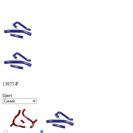
13975
₽
Цвет