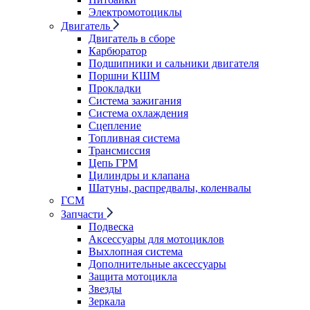
Электромотоциклы
Двигатель
Двигатель в сборе
Карбюратор
Подшипники и сальники двигателя
Поршни КШМ
Прокладки
Система зажигания
Система охлаждения
Сцепление
Топливная система
Трансмиссия
Цепь ГРМ
Цилиндры и клапана
Шатуны, распредвалы, коленвалы
ГСМ
Запчасти
Подвеска
Аксессуары для мотоциклов
Выхлопная система
Дополнительные аксессуары
Защита мотоцикла
Звезды
Зеркала