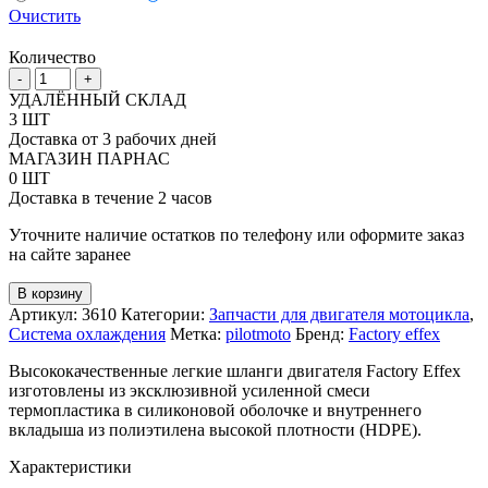
Очистить
Количество
Количество
-
+
товара
УДАЛЁННЫЙ СКЛАД
Шланги
3 ШТ
охлаждения
Доставка от 3 рабочих дней
Factory
МАГАЗИН ПАРНАС
Effex
0 ШТ
под
Доставка в течение 2 часов
мотоциклы
Yamaha
Уточните наличие остатков по телефону или оформите заказ
YZ250F
на сайте заранее
10-
13
В корзину
Артикул:
3610
Категории:
Запчасти для двигателя мотоцикла
,
Система охлаждения
Метка:
pilotmoto
Бренд:
Factory effex
Высококачественные легкие шланги двигателя Factory Effex
изготовлены из эксклюзивной усиленной смеси
термопластика в силиконовой оболочке и внутреннего
вкладыша из полиэтилена высокой плотности (HDPE).
Характеристики