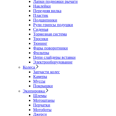
Лапки подножки рычаги
Наклейки
Передняя вилка
Пластик
Подшипники
Рули грипсы подушки
Сиденья
Тормозная система
Тросики
Тюнинг
Фары поворотники
Фильтры
Цепи слайдеры вставки
Электрооборудование
Колеса
Запчасти колес
Камеры
Муссы
Покрышки
Экипировка
Шлемы
Мотоштаны
Перчатки
Мотоботы
Джерси