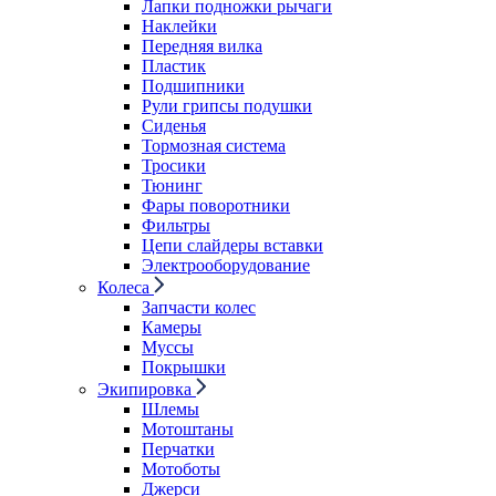
Лапки подножки рычаги
Наклейки
Передняя вилка
Пластик
Подшипники
Рули грипсы подушки
Сиденья
Тормозная система
Тросики
Тюнинг
Фары поворотники
Фильтры
Цепи слайдеры вставки
Электрооборудование
Колеса
Запчасти колес
Камеры
Муссы
Покрышки
Экипировка
Шлемы
Мотоштаны
Перчатки
Мотоботы
Джерси