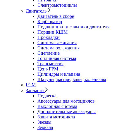
Электромотоциклы
Двигатель
Двигатель в сборе
Карбюратор
Подшипники и сальники двигателя
Поршни КШМ
Прокладки
Система зажигания
Система охлаждения
Сцепление
Топливная система
Трансмиссия
Цепь ГРМ
Цилиндры и клапана
Шатуны, распредвалы, коленвалы
ГСМ
Запчасти
Подвеска
Аксессуары для мотоциклов
Выхлопная система
Дополнительные аксессуары
Защита мотоцикла
Звезды
Зеркала