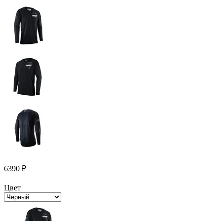
6390
₽
Цвет