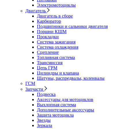
Электромотоциклы
Двигатель
Двигатель в сборе
Карбюратор
Подшипники и сальники двигателя
Поршни КШМ
Прокладки
Система зажигания
Система охлаждения
Сцепление
Топливная система
Трансмиссия
Цепь ГРМ
Цилиндры и клапана
Шатуны, распредвалы, коленвалы
ГСМ
Запчасти
Подвеска
Аксессуары для мотоциклов
Выхлопная система
Дополнительные аксессуары
Защита мотоцикла
Звезды
Зеркала