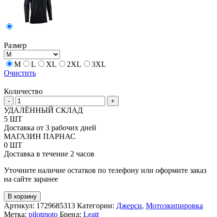
Размер
M
L
XL
2XL
3XL
Очистить
Количество
Количество
-
+
товара
УДАЛЁННЫЙ СКЛАД
Джерси
5 ШТ
Leatt
Доставка от 3 рабочих дней
4.5
МАГАЗИН ПАРНАС
WindBlock
0 ШТ
V23
Доставка в течение 2 часов
Уточните наличие остатков по телефону или оформите заказ
на сайте заранее
В корзину
Артикул:
1729685313
Категории:
Джерси
,
Мотоэкипировка
Метка:
pilotmoto
Бренд:
Leatt