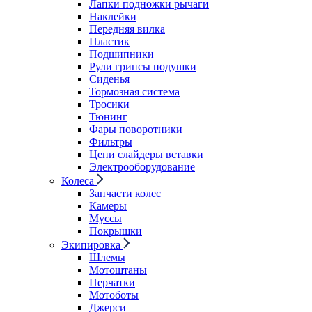
Лапки подножки рычаги
Наклейки
Передняя вилка
Пластик
Подшипники
Рули грипсы подушки
Сиденья
Тормозная система
Тросики
Тюнинг
Фары поворотники
Фильтры
Цепи слайдеры вставки
Электрооборудование
Колеса
Запчасти колес
Камеры
Муссы
Покрышки
Экипировка
Шлемы
Мотоштаны
Перчатки
Мотоботы
Джерси