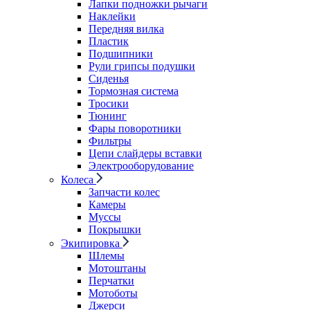
Лапки подножки рычаги
Наклейки
Передняя вилка
Пластик
Подшипники
Рули грипсы подушки
Сиденья
Тормозная система
Тросики
Тюнинг
Фары поворотники
Фильтры
Цепи слайдеры вставки
Электрооборудование
Колеса
Запчасти колес
Камеры
Муссы
Покрышки
Экипировка
Шлемы
Мотоштаны
Перчатки
Мотоботы
Джерси