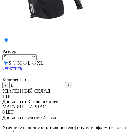
Размер
S
M
L
XL
Очистить
Количество
Количество
-
+
товара
УДАЛЁННЫЙ СКЛАД
Женская
1 ШТ
джерси
Доставка от 3 рабочих дней
Leatt
МАГАЗИН ПАРНАС
4.5
0 ШТ
Доставка в течение 2 часов
Уточните наличие остатков по телефону или оформите заказ