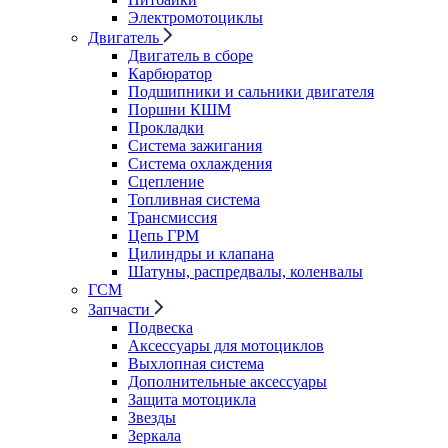
Электромотоциклы
Двигатель
Двигатель в сборе
Карбюратор
Подшипники и сальники двигателя
Поршни КШМ
Прокладки
Система зажигания
Система охлаждения
Сцепление
Топливная система
Трансмиссия
Цепь ГРМ
Цилиндры и клапана
Шатуны, распредвалы, коленвалы
ГСМ
Запчасти
Подвеска
Аксессуары для мотоциклов
Выхлопная система
Дополнительные аксессуары
Защита мотоцикла
Звезды
Зеркала