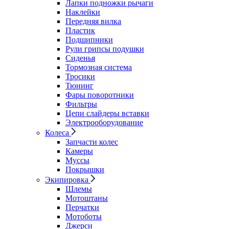
Лапки подножки рычаги
Наклейки
Передняя вилка
Пластик
Подшипники
Рули грипсы подушки
Сиденья
Тормозная система
Тросики
Тюнинг
Фары поворотники
Фильтры
Цепи слайдеры вставки
Электрооборудование
Колеса
Запчасти колес
Камеры
Муссы
Покрышки
Экипировка
Шлемы
Мотоштаны
Перчатки
Мотоботы
Джерси