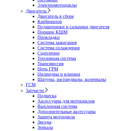
Электромотоциклы
Двигатель
Двигатель в сборе
Карбюратор
Подшипники и сальники двигателя
Поршни КШМ
Прокладки
Система зажигания
Система охлаждения
Сцепление
Топливная система
Трансмиссия
Цепь ГРМ
Цилиндры и клапана
Шатуны, распредвалы, коленвалы
ГСМ
Запчасти
Подвеска
Аксессуары для мотоциклов
Выхлопная система
Дополнительные аксессуары
Защита мотоцикла
Звезды
Зеркала