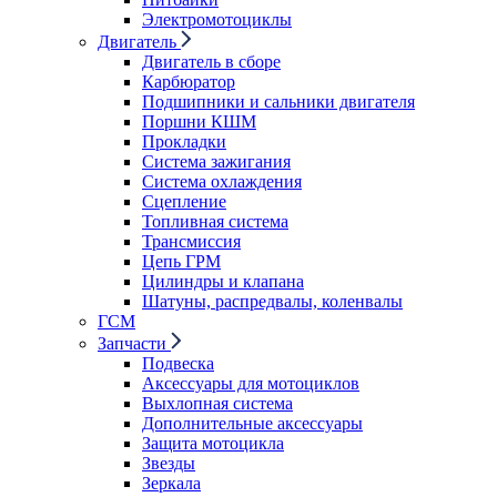
Электромотоциклы
Двигатель
Двигатель в сборе
Карбюратор
Подшипники и сальники двигателя
Поршни КШМ
Прокладки
Система зажигания
Система охлаждения
Сцепление
Топливная система
Трансмиссия
Цепь ГРМ
Цилиндры и клапана
Шатуны, распредвалы, коленвалы
ГСМ
Запчасти
Подвеска
Аксессуары для мотоциклов
Выхлопная система
Дополнительные аксессуары
Защита мотоцикла
Звезды
Зеркала