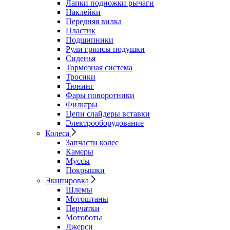
Лапки подножки рычаги
Наклейки
Передняя вилка
Пластик
Подшипники
Рули грипсы подушки
Сиденья
Тормозная система
Тросики
Тюнинг
Фары поворотники
Фильтры
Цепи слайдеры вставки
Электрооборудование
Колеса
Запчасти колес
Камеры
Муссы
Покрышки
Экипировка
Шлемы
Мотоштаны
Перчатки
Мотоботы
Джерси