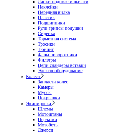
Лапки подножки рычаги
Наклейки
Передняя вилка
Пластик
Подшипники
Рули грипсы подушки
Сиденья
Тормозная система
Тросики
Тюнинг
Фары поворотники
Фильтры
Цепи слайдеры вставки
Электрооборудование
Колеса
Запчасти колес
Камеры
Муссы
Покрышки
Экипировка
Шлемы
Мотоштаны
Перчатки
Мотоботы
Джерси