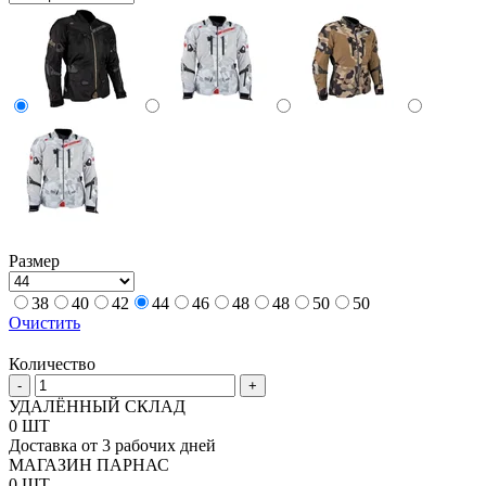
Размер
38
40
42
44
46
48
48
50
50
Очистить
Количество
Количество
-
+
товара
УДАЛЁННЫЙ СКЛАД
Куртка
0 ШТ
Leatt
Доставка от 3 рабочих дней
FlowTour
МАГАЗИН ПАРНАС
7.5
0 ШТ