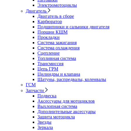
Электромотоциклы
Двигатель
Двигатель в сборе
Карбюратор
Подшипники и сальники двигателя
Поршни КШМ
Прокладки
Система зажигания
Система охлаждения
Сцепление
Топливная система
Трансмиссия
Цепь ГРМ
Цилиндры и клапана
Шатуны, распредвалы, коленвалы
ГСМ
Запчасти
Подвеска
Аксессуары для мотоциклов
Выхлопная система
Дополнительные аксессуары
Защита мотоцикла
Звезды
Зеркала