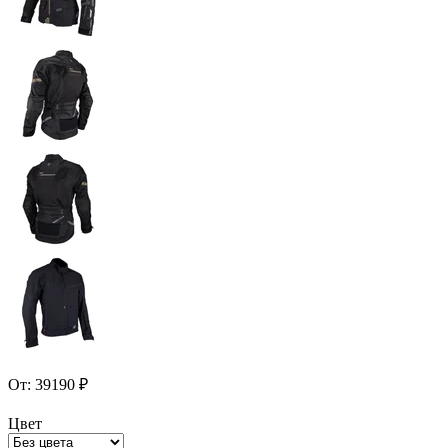
От:
39190
₽
Цвет