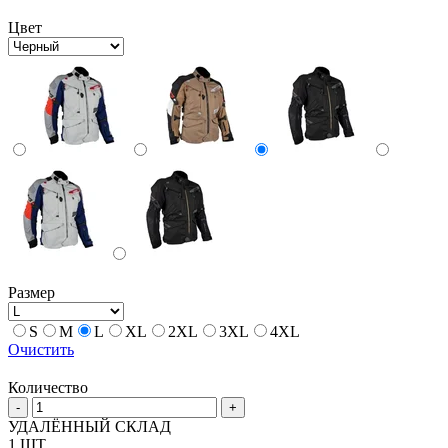
Цвет
Размер
S
M
L
XL
2XL
3XL
4XL
Очистить
Количество
Количество
-
+
товара
УДАЛЁННЫЙ СКЛАД
Куртка
1 ШТ