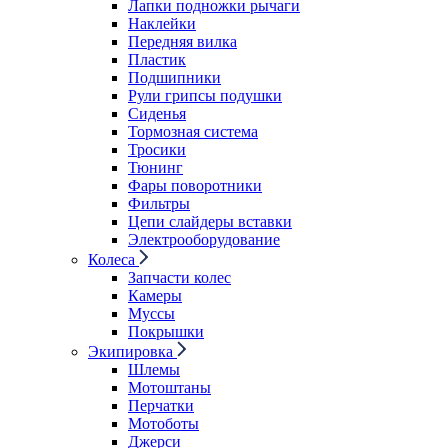
Лапки подножки рычаги
Наклейки
Передняя вилка
Пластик
Подшипники
Рули грипсы подушки
Сиденья
Тормозная система
Тросики
Тюнинг
Фары поворотники
Фильтры
Цепи слайдеры вставки
Электрооборудование
Колеса
Запчасти колес
Камеры
Муссы
Покрышки
Экипировка
Шлемы
Мотоштаны
Перчатки
Мотоботы
Джерси