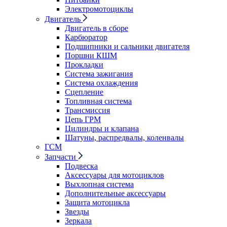
Электромотоциклы
Двигатель
Двигатель в сборе
Карбюратор
Подшипники и сальники двигателя
Поршни КШМ
Прокладки
Система зажигания
Система охлаждения
Сцепление
Топливная система
Трансмиссия
Цепь ГРМ
Цилиндры и клапана
Шатуны, распредвалы, коленвалы
ГСМ
Запчасти
Подвеска
Аксессуары для мотоциклов
Выхлопная система
Дополнительные аксессуары
Защита мотоцикла
Звезды
Зеркала