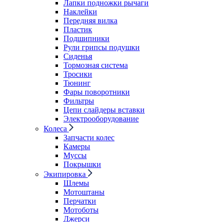
Лапки подножки рычаги
Наклейки
Передняя вилка
Пластик
Подшипники
Рули грипсы подушки
Сиденья
Тормозная система
Тросики
Тюнинг
Фары поворотники
Фильтры
Цепи слайдеры вставки
Электрооборудование
Колеса
Запчасти колес
Камеры
Муссы
Покрышки
Экипировка
Шлемы
Мотоштаны
Перчатки
Мотоботы
Джерси