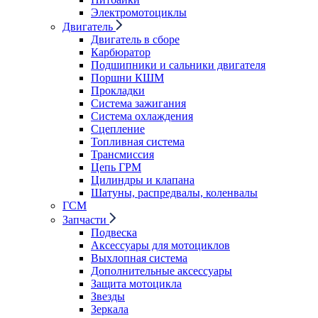
Электромотоциклы
Двигатель
Двигатель в сборе
Карбюратор
Подшипники и сальники двигателя
Поршни КШМ
Прокладки
Система зажигания
Система охлаждения
Сцепление
Топливная система
Трансмиссия
Цепь ГРМ
Цилиндры и клапана
Шатуны, распредвалы, коленвалы
ГСМ
Запчасти
Подвеска
Аксессуары для мотоциклов
Выхлопная система
Дополнительные аксессуары
Защита мотоцикла
Звезды
Зеркала