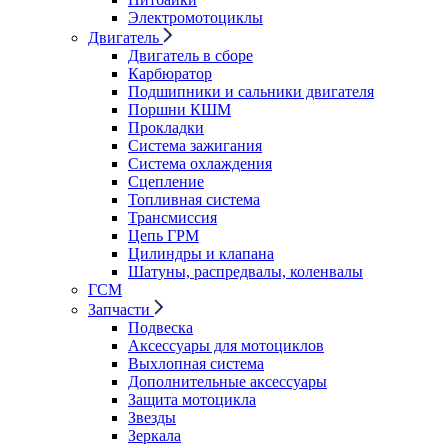
Электромотоциклы
Двигатель
Двигатель в сборе
Карбюратор
Подшипники и сальники двигателя
Поршни КШМ
Прокладки
Система зажигания
Система охлаждения
Сцепление
Топливная система
Трансмиссия
Цепь ГРМ
Цилиндры и клапана
Шатуны, распредвалы, коленвалы
ГСМ
Запчасти
Подвеска
Аксессуары для мотоциклов
Выхлопная система
Дополнительные аксессуары
Защита мотоцикла
Звезды
Зеркала