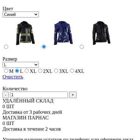
Цвет
Размер
M
L
XL
2XL
3XL
4XL
Очистить
Количество
Количество
-
+
товара
УДАЛЁННЫЙ СКЛАД
Мотокуртка
0 ШТ
Leatt
Доставка от 3 рабочих дней
5.5
МАГАЗИН ПАРНАС
Enduro
0 ШТ
Доставка в течение 2 часов
Уточните наличие остатков по телефону или оформите заказ