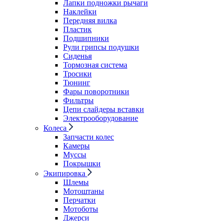
Лапки подножки рычаги
Наклейки
Передняя вилка
Пластик
Подшипники
Рули грипсы подушки
Сиденья
Тормозная система
Тросики
Тюнинг
Фары поворотники
Фильтры
Цепи слайдеры вставки
Электрооборудование
Колеса
Запчасти колес
Камеры
Муссы
Покрышки
Экипировка
Шлемы
Мотоштаны
Перчатки
Мотоботы
Джерси