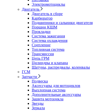
Электромотоциклы
Двигатель
Двигатель в сборе
Карбюратор
Подшипники и сальники двигателя
Поршни КШМ
Прокладки
Система зажигания
Система охлаждения
Сцепление
Топливная система
Трансмиссия
Цепь ГРМ
Цилиндры и клапана
Шатуны, распредвалы, коленвалы
ГСМ
Запчасти
Подвеска
Аксессуары для мотоциклов
Выхлопная система
Дополнительные аксессуары
Защита мотоцикла
Звезды
Зеркала