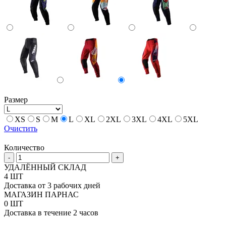
Размер
XS
S
M
L
XL
2XL
3XL
4XL
5XL
Очистить
Количество
Количество
-
+
товара
УДАЛЁННЫЙ СКЛАД
Штаны
4 ШТ
для
Доставка от 3 рабочих дней
мотокросса
МАГАЗИН ПАРНАС
Leatt
0 ШТ
4.5
Доставка в течение 2 часов
V25