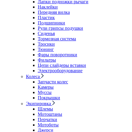
Лапки подножки рычаги
Наклейки
Передняя вилка
Пластик
Подшипники
Рули грипсы подушки
Сиденья
Тормозная система
Тросики
Тюнинг
Фары поворотники
Фильтры
Цепи слайдеры вставки
Электрооборудование
Колеса
Запчасти колес
Камеры
Муссы
Покрышки
Экипировка
Шлемы
Мотоштаны
Перчатки
Мотоботы
Джерси