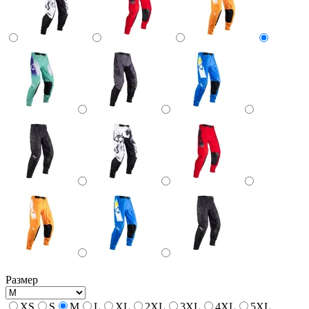
Размер
XS
S
M
L
XL
2XL
3XL
4XL
5XL