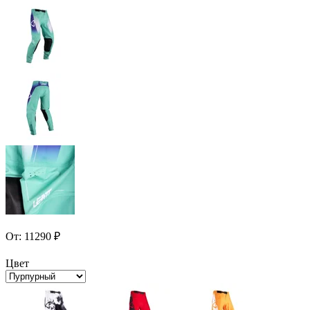
От:
11290
₽
Цвет