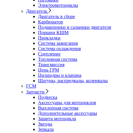
Электромотоциклы
Двигатель
Двигатель в сборе
Карбюратор
Подшипники и сальники двигателя
Поршни КШМ
Прокладки
Система зажигания
Система охлаждения
Сцепление
Топливная система
Трансмиссия
Цепь ГРМ
Цилиндры и клапана
Шатуны, распредвалы, коленвалы
ГСМ
Запчасти
Подвеска
Аксессуары для мотоциклов
Выхлопная система
Дополнительные аксессуары
Защита мотоцикла
Звезды
Зеркала