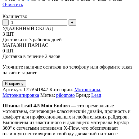
Очистить
Количество
Количество
-
+
товара
УДАЛЁННЫЙ СКЛАД
Штаны
3 ШТ
для
Доставка от 3 рабочих дней
мотокросса
МАГАЗИН ПАРНАС
Leatt
0 ШТ
4.5
Доставка в течение 2 часов
V26
Уточните наличие остатков по телефону или оформите заказ
на сайте заранее
В корзину
Артикул:
1755941847
Категории:
Мотоштаны
,
Мотоэкипировка
Метка:
pilotmoto
Бренд:
Leatt
Штаны Leatt 4.5 Moto Enduro
— это премиальные
мотоштаны, сочетающие классический дизайн, прочность и
комфорт для профессиональных и любительских райдеров.
Выполнены из эластичного и дышащего материала Ripstop
360° с сетчатыми вставками X-Flow, что обеспечивает
отличную вентиляцию и свободу движений на трассе.