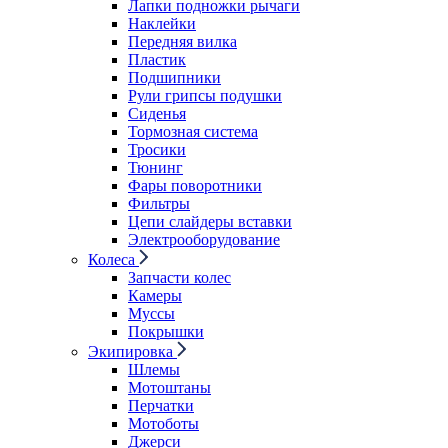
Лапки подножки рычаги
Наклейки
Передняя вилка
Пластик
Подшипники
Рули грипсы подушки
Сиденья
Тормозная система
Тросики
Тюнинг
Фары поворотники
Фильтры
Цепи слайдеры вставки
Электрооборудование
Колеса
Запчасти колес
Камеры
Муссы
Покрышки
Экипировка
Шлемы
Мотоштаны
Перчатки
Мотоботы
Джерси