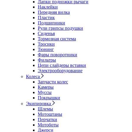
Лапки подножки рычаги
Наклейки
Передняя вилка
Пластик
Подшипники
Рули грипсы подушки
Сиденья
Тормозная система
Тросики
Тюнинг
Фары поворотники
Фильтры
Цепи слайдеры вставки
Электрооборудование
Колеса
Запчасти колес
Камеры
Муссы
Покрышки
Экипировка
Шлемы
Мотоштаны
Перчатки
Мотоботы
Джерси