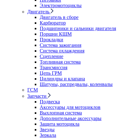
Электромотоциклы
Двигатель
Двигатель в сборе
Карбюратор
Подшипники и сальники двигателя
Поршни КШМ
Прокладки
Система зажигания
Система охлаждения
Сцепление
Топливная система
Трансмиссия
Цепь ГРМ
Цилиндры и клапана
Шатуны, распредвалы, коленвалы
ГСМ
Запчасти
Подвеска
Аксессуары для мотоциклов
Выхлопная система
Дополнительные аксессуары
Защита мотоцикла
Звезды
Зеркала