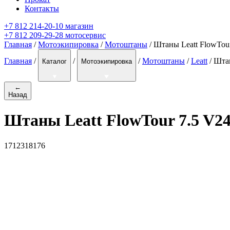
Контакты
+7 812 214-20-10 магазин
+7 812 209-29-28 мотосервис
Главная
/
Мотоэкипировка
/
Мотоштаны
/ Штаны Leatt FlowTou
Главная
/
/
/
Мотоштаны
/
Leatt
/
Штан
Каталог
Мотоэкипировка
←
Назад
Штаны Leatt FlowTour 7.5 V2
1712318176