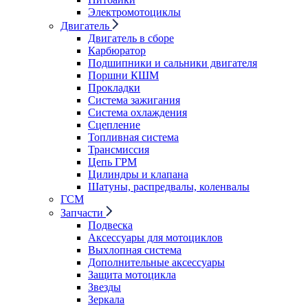
Электромотоциклы
Двигатель
Двигатель в сборе
Карбюратор
Подшипники и сальники двигателя
Поршни КШМ
Прокладки
Система зажигания
Система охлаждения
Сцепление
Топливная система
Трансмиссия
Цепь ГРМ
Цилиндры и клапана
Шатуны, распредвалы, коленвалы
ГСМ
Запчасти
Подвеска
Аксессуары для мотоциклов
Выхлопная система
Дополнительные аксессуары
Защита мотоцикла
Звезды
Зеркала