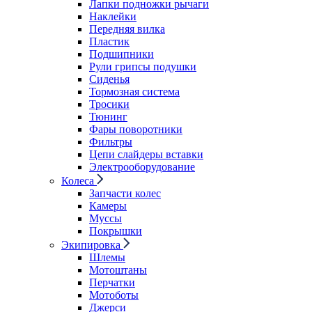
Лапки подножки рычаги
Наклейки
Передняя вилка
Пластик
Подшипники
Рули грипсы подушки
Сиденья
Тормозная система
Тросики
Тюнинг
Фары поворотники
Фильтры
Цепи слайдеры вставки
Электрооборудование
Колеса
Запчасти колес
Камеры
Муссы
Покрышки
Экипировка
Шлемы
Мотоштаны
Перчатки
Мотоботы
Джерси