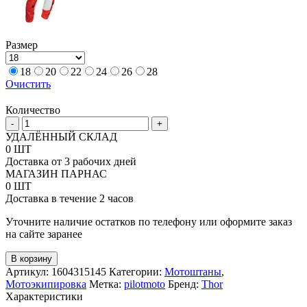
Размер
18
20
22
24
26
28
Очистить
Количество
Количество
-
+
товара
УДАЛЁННЫЙ СКЛАД
Детские
0 ШТ
штаны
Доставка от 3 рабочих дней
для
МАГАЗИН ПАРНАС
мотокросса
0 ШТ
Thor
Доставка в течение 2 часов
Pulse
Racer
Уточните наличие остатков по телефону или оформите заказ
на сайте заранее
В корзину
Артикул:
1604315145
Категории:
Мотоштаны
,
Мотоэкипировка
Метка:
pilotmoto
Бренд:
Thor
Характеристики