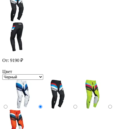
От:
9190
₽
Цвет