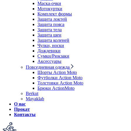
Маска-очки
Мотокуртки
Комплект формы
Защита локтей
Защита пояса
Защита тела
Защита шеи
Защита коленей
Чулки, носки
Дождевики
Сумки/Рюкзаки
Аксессуары
Повседневная одежда
Шорты Action Moto
Футболки Action Moto
Толстовки Action Moto
Брюки ActionMoto
Berkut
Mayaklab
О нас
Прокат
Контакты