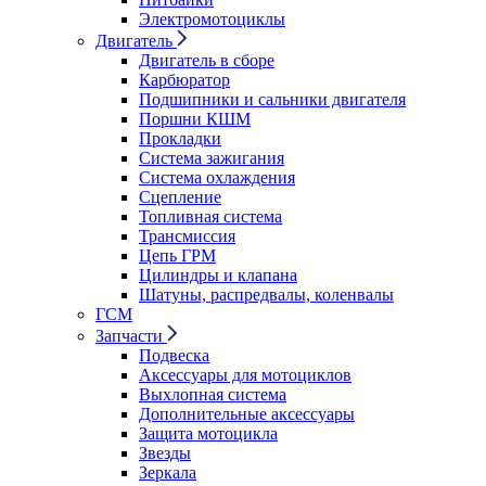
Электромотоциклы
Двигатель
Двигатель в сборе
Карбюратор
Подшипники и сальники двигателя
Поршни КШМ
Прокладки
Система зажигания
Система охлаждения
Сцепление
Топливная система
Трансмиссия
Цепь ГРМ
Цилиндры и клапана
Шатуны, распредвалы, коленвалы
ГСМ
Запчасти
Подвеска
Аксессуары для мотоциклов
Выхлопная система
Дополнительные аксессуары
Защита мотоцикла
Звезды
Зеркала