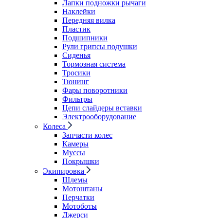
Лапки подножки рычаги
Наклейки
Передняя вилка
Пластик
Подшипники
Рули грипсы подушки
Сиденья
Тормозная система
Тросики
Тюнинг
Фары поворотники
Фильтры
Цепи слайдеры вставки
Электрооборудование
Колеса
Запчасти колес
Камеры
Муссы
Покрышки
Экипировка
Шлемы
Мотоштаны
Перчатки
Мотоботы
Джерси