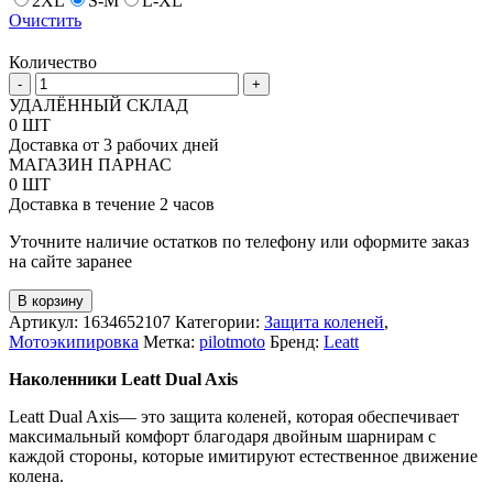
2XL
S-M
L-XL
Очистить
Количество
Количество
-
+
товара
УДАЛЁННЫЙ СКЛАД
Leatt
0 ШТ
Защита
Доставка от 3 рабочих дней
коленей
МАГАЗИН ПАРНАС
Dual
0 ШТ
Axis
Доставка в течение 2 часов
Уточните наличие остатков по телефону или оформите заказ
на сайте заранее
В корзину
Артикул:
1634652107
Категории:
Защита коленей
,
Мотоэкипировка
Метка:
pilotmoto
Бренд:
Leatt
Наколенники Leatt Dual Axis
Leatt Dual Axis— это защита коленей, которая обеспечивает
максимальный комфорт благодаря двойным шарнирам с
каждой стороны, которые имитируют естественное движение
колена.