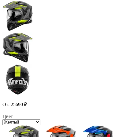
От:
25690
₽
Цвет