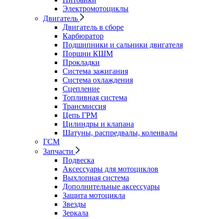
Электромотоциклы
Двигатель
Двигатель в сборе
Карбюратор
Подшипники и сальники двигателя
Поршни КШМ
Прокладки
Система зажигания
Система охлаждения
Сцепление
Топливная система
Трансмиссия
Цепь ГРМ
Цилиндры и клапана
Шатуны, распредвалы, коленвалы
ГСМ
Запчасти
Подвеска
Аксессуары для мотоциклов
Выхлопная система
Дополнительные аксессуары
Защита мотоцикла
Звезды
Зеркала