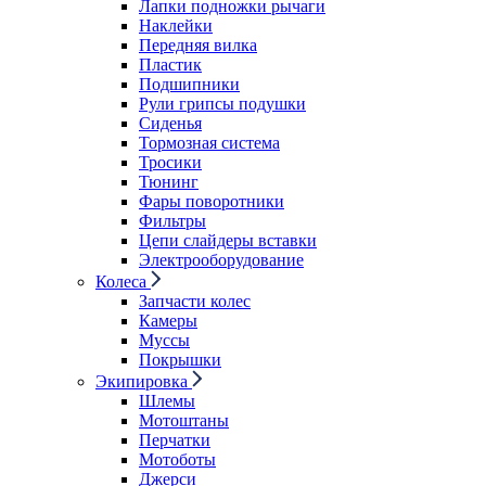
Лапки подножки рычаги
Наклейки
Передняя вилка
Пластик
Подшипники
Рули грипсы подушки
Сиденья
Тормозная система
Тросики
Тюнинг
Фары поворотники
Фильтры
Цепи слайдеры вставки
Электрооборудование
Колеса
Запчасти колес
Камеры
Муссы
Покрышки
Экипировка
Шлемы
Мотоштаны
Перчатки
Мотоботы
Джерси