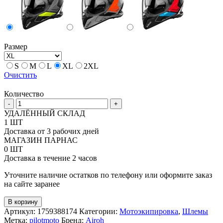
Размер
S
M
L
XL
2XL
Очистить
Количество
Количество
-
+
товара
УДАЛЁННЫЙ СКЛАД
Дорожный
1 ШТ
шлем
Доставка от 3 рабочих дней
Airoh
МАГАЗИН ПАРНАС
Bandit
0 ШТ
Tune
Доставка в течение 2 часов
Уточните наличие остатков по телефону или оформите заказ
на сайте заранее
В корзину
Артикул:
1759388174
Категории:
Мотоэкипировка
,
Шлемы
Метка:
pilotmoto
Бренд:
Airoh