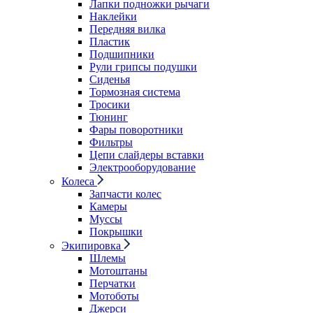
Лапки подножки рычаги
Наклейки
Передняя вилка
Пластик
Подшипники
Рули грипсы подушки
Сиденья
Тормозная система
Тросики
Тюнинг
Фары поворотники
Фильтры
Цепи слайдеры вставки
Электрооборудование
Колеса
Запчасти колес
Камеры
Муссы
Покрышки
Экипировка
Шлемы
Мотоштаны
Перчатки
Мотоботы
Джерси