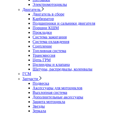
Электромотоциклы
Двигатель
Двигатель в сборе
Карбюратор
Подшипники и сальники двигателя
Поршни КШМ
Прокладки
Система зажигания
Система охлаждения
Сцепление
Топливная система
Трансмиссия
Цепь ГРМ
Цилиндры и клапана
Шатуны, распредвалы, коленвалы
ГСМ
Запчасти
Подвеска
Аксессуары для мотоциклов
Выхлопная система
Дополнительные аксессуары
Защита мотоцикла
Звезды
Зеркала