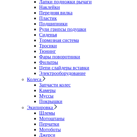
Лапки подножки рычаги
Наклейки
Передняя вилка
Пластик
Подшипники
Рули грипсы подушки
Сиденья
Тормозная система
Тросики
Тюнинг
Фары поворотники
Фильтры
Цепи слайдеры вставки
Электрооборудование
Колеса
Запчасти колес
Камеры
Муссы
Покрышки
Экипировка
Шлемы
Мотоштаны
Перчатки
Мотоботы
Джерси