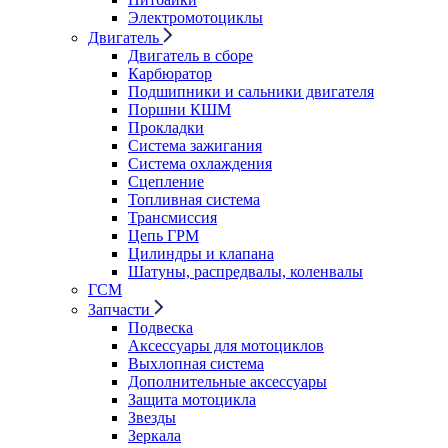
Электромотоциклы
Двигатель
Двигатель в сборе
Карбюратор
Подшипники и сальники двигателя
Поршни КШМ
Прокладки
Система зажигания
Система охлаждения
Сцепление
Топливная система
Трансмиссия
Цепь ГРМ
Цилиндры и клапана
Шатуны, распредвалы, коленвалы
ГСМ
Запчасти
Подвеска
Аксессуары для мотоциклов
Выхлопная система
Дополнительные аксессуары
Защита мотоцикла
Звезды
Зеркала