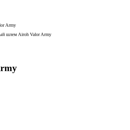
lor Army
й шлем Airoh Valor Army
Army