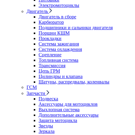
Электромотоциклы
Двигатель
Двигатель в сборе
Карбюратор
Подшипники и сальники двигателя
Поршни КШМ
Прокладки
Система зажигания
Система охлаждения
Сцепление
Топливная система
Трансмиссия
Цепь ГРМ
Цилиндры и клапана
Шатуны, распредвалы, коленвалы
ГСМ
Запчасти
Подвеска
Аксессуары для мотоциклов
Выхлопная система
Дополнительные аксессуары
Защита мотоцикла
Звезды
Зеркала