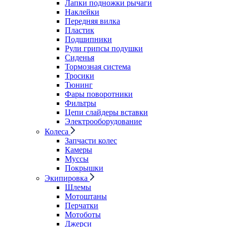
Лапки подножки рычаги
Наклейки
Передняя вилка
Пластик
Подшипники
Рули грипсы подушки
Сиденья
Тормозная система
Тросики
Тюнинг
Фары поворотники
Фильтры
Цепи слайдеры вставки
Электрооборудование
Колеса
Запчасти колес
Камеры
Муссы
Покрышки
Экипировка
Шлемы
Мотоштаны
Перчатки
Мотоботы
Джерси