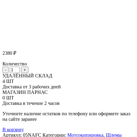
2380
₽
Количество
Количество
-
+
товара
УДАЛЁННЫЙ СКЛАД
Визор
4 ШТ
для
Доставка от 3 рабочих дней
шлема
МАГАЗИН ПАРНАС
Airoh
0 ШТ
Naked,
Доставка в течение 2 часов
2008
Fum
Уточните наличие остатков по телефону или оформите заказ
50%
на сайте заранее
В корзину
Артикул:
05NAFC
Категории:
Мотоэкипировка
,
Шлемы