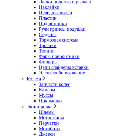
Лапки подножки рычаги
Наклейки
Передняя вилка
Пластик
Подшипники
Рули грипсы подушки
Сиденья
Тормозная система
Тросики
Тюнинг
Фары поворотники
Фильтры
Цепи слайдеры вставки
Электрооборудование
Колеса
Запчасти колес
Камеры
Муссы
Покрышки
Экипировка
Шлемы
Мотоштаны
Перчатки
Мотоботы
Джерси