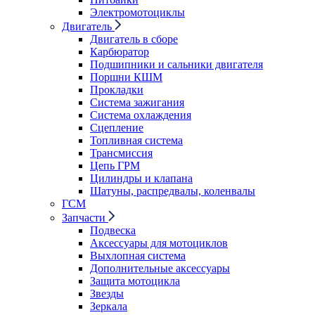
Электромотоциклы
Двигатель
Двигатель в сборе
Карбюратор
Подшипники и сальники двигателя
Поршни КШМ
Прокладки
Система зажигания
Система охлаждения
Сцепление
Топливная система
Трансмиссия
Цепь ГРМ
Цилиндры и клапана
Шатуны, распредвалы, коленвалы
ГСМ
Запчасти
Подвеска
Аксессуары для мотоциклов
Выхлопная система
Дополнительные аксессуары
Защита мотоцикла
Звезды
Зеркала