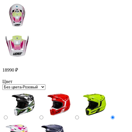
18990
₽
Цвет