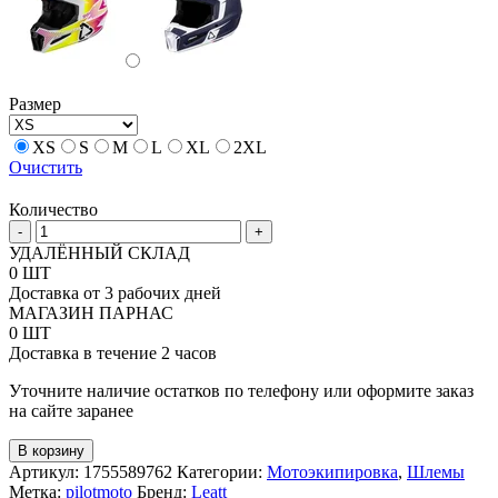
Размер
XS
S
M
L
XL
2XL
Очистить
Количество
Количество
-
+
товара
УДАЛЁННЫЙ СКЛАД
Кроссовый
0 ШТ
шлем
Доставка от 3 рабочих дней
Leatt
МАГАЗИН ПАРНАС
3.5
0 ШТ
+
Доставка в течение 2 часов
очки
Vizion
Уточните наличие остатков по телефону или оформите заказ
3.5
на сайте заранее
V26
В корзину
Артикул:
1755589762
Категории:
Мотоэкипировка
,
Шлемы
Метка:
pilotmoto
Бренд:
Leatt