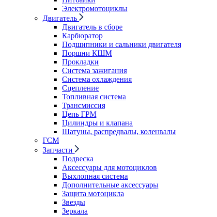
Электромотоциклы
Двигатель
Двигатель в сборе
Карбюратор
Подшипники и сальники двигателя
Поршни КШМ
Прокладки
Система зажигания
Система охлаждения
Сцепление
Топливная система
Трансмиссия
Цепь ГРМ
Цилиндры и клапана
Шатуны, распредвалы, коленвалы
ГСМ
Запчасти
Подвеска
Аксессуары для мотоциклов
Выхлопная система
Дополнительные аксессуары
Защита мотоцикла
Звезды
Зеркала