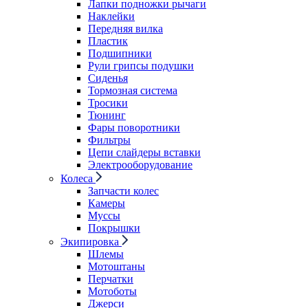
Лапки подножки рычаги
Наклейки
Передняя вилка
Пластик
Подшипники
Рули грипсы подушки
Сиденья
Тормозная система
Тросики
Тюнинг
Фары поворотники
Фильтры
Цепи слайдеры вставки
Электрооборудование
Колеса
Запчасти колес
Камеры
Муссы
Покрышки
Экипировка
Шлемы
Мотоштаны
Перчатки
Мотоботы
Джерси