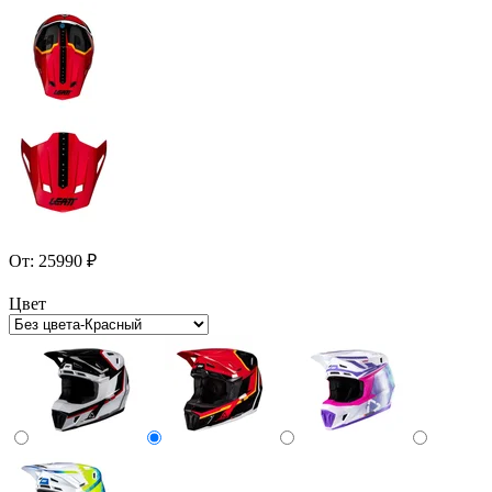
От:
25990
₽
Цвет