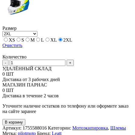
Размер
XS
S
M
L
XL
2XL
Очистить
Количество
Количество
-
+
товара
УДАЛЁННЫЙ СКЛАД
Кроссовый
0 ШТ
шлем
Доставка от 3 рабочих дней
Leatt
МАГАЗИН ПАРНАС
7.5
0 ШТ
+
Доставка в течение 2 часов
очки
Velocity
Уточните наличие остатков по телефону или оформите заказ
4.5
на сайте заранее
V26
В корзину
Артикул:
1755588016
Категории:
Мотоэкипировка
,
Шлемы
Метка:
pilotmoto
Бренд:
Leatt