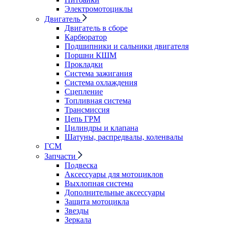
Электромотоциклы
Двигатель
Двигатель в сборе
Карбюратор
Подшипники и сальники двигателя
Поршни КШМ
Прокладки
Система зажигания
Система охлаждения
Сцепление
Топливная система
Трансмиссия
Цепь ГРМ
Цилиндры и клапана
Шатуны, распредвалы, коленвалы
ГСМ
Запчасти
Подвеска
Аксессуары для мотоциклов
Выхлопная система
Дополнительные аксессуары
Защита мотоцикла
Звезды
Зеркала