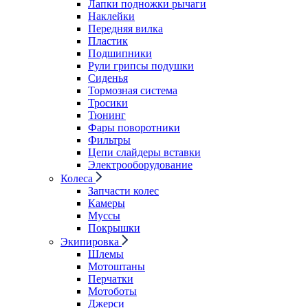
Лапки подножки рычаги
Наклейки
Передняя вилка
Пластик
Подшипники
Рули грипсы подушки
Сиденья
Тормозная система
Тросики
Тюнинг
Фары поворотники
Фильтры
Цепи слайдеры вставки
Электрооборудование
Колеса
Запчасти колес
Камеры
Муссы
Покрышки
Экипировка
Шлемы
Мотоштаны
Перчатки
Мотоботы
Джерси