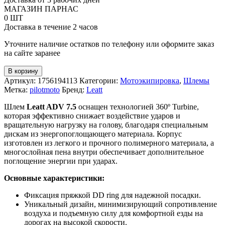
Leatt
МАГАЗИН ПАРНАС
ADV
0 ШТ
7.5
Доставка в течение 2 часов
+
Очки
Уточните наличие остатков по телефону или оформите заказ
2.5
на сайте заранее
V26
В корзину
Артикул:
1756194113
Категории:
Мотоэкипировка
,
Шлемы
Метка:
pilotmoto
Бренд:
Leatt
Шлем
Leatt ADV 7.5
оснащен технологией 360º Turbine,
которая эффективно снижает воздействие ударов и
вращательную нагрузку на голову, благодаря специальным
дискам из энергопоглощающего материала. Корпус
изготовлен из легкого и прочного полимерного материала, а
многослойная пена внутри обеспечивает дополнительное
поглощение энергии при ударах.
Основные характеристики
:
Фиксация пряжкой DD ring для надежной посадки.
Уникальный дизайн, минимизирующий сопротивление
воздуха и подъемную силу для комфортной езды на
дорогах на высокой скорости.