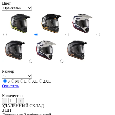
Цвет
Размер
S
M
L
XL
2XL
Очистить
Количество
Количество
-
+
товара
УДАЛЁННЫЙ СКЛАД
Кроссовый
3 ШТ
шлем
Доставка от 3 рабочих дней