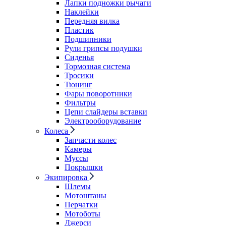
Лапки подножки рычаги
Наклейки
Передняя вилка
Пластик
Подшипники
Рули грипсы подушки
Сиденья
Тормозная система
Тросики
Тюнинг
Фары поворотники
Фильтры
Цепи слайдеры вставки
Электрооборудование
Колеса
Запчасти колес
Камеры
Муссы
Покрышки
Экипировка
Шлемы
Мотоштаны
Перчатки
Мотоботы
Джерси