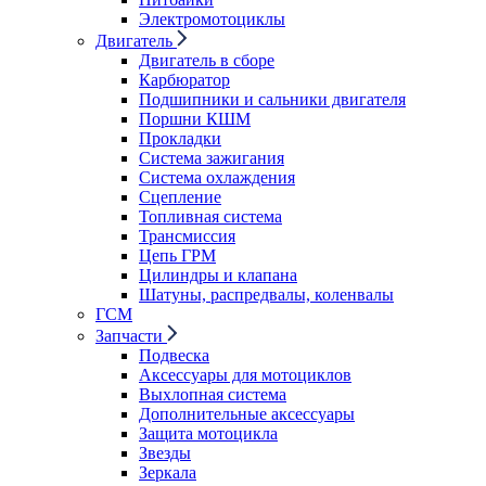
Электромотоциклы
Двигатель
Двигатель в сборе
Карбюратор
Подшипники и сальники двигателя
Поршни КШМ
Прокладки
Система зажигания
Система охлаждения
Сцепление
Топливная система
Трансмиссия
Цепь ГРМ
Цилиндры и клапана
Шатуны, распредвалы, коленвалы
ГСМ
Запчасти
Подвеска
Аксессуары для мотоциклов
Выхлопная система
Дополнительные аксессуары
Защита мотоцикла
Звезды
Зеркала