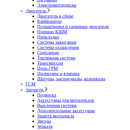
Электромотоциклы
Двигатель
Двигатель в сборе
Карбюратор
Подшипники и сальники двигателя
Поршни КШМ
Прокладки
Система зажигания
Система охлаждения
Сцепление
Топливная система
Трансмиссия
Цепь ГРМ
Цилиндры и клапана
Шатуны, распредвалы, коленвалы
ГСМ
Запчасти
Подвеска
Аксессуары для мотоциклов
Выхлопная система
Дополнительные аксессуары
Защита мотоцикла
Звезды
Зеркала