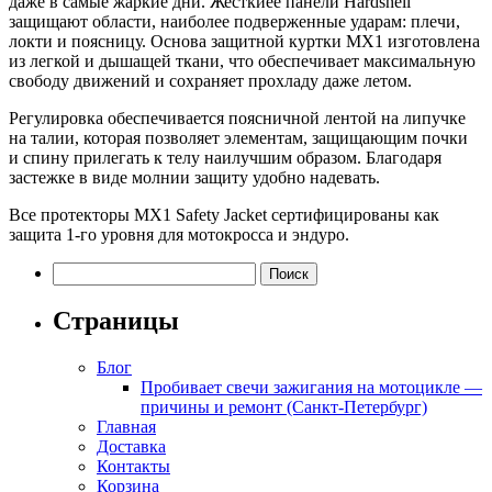
даже в самые жаркие дни. Жесткиее панели Hardshell
защищают области, наиболее подверженные ударам: плечи,
локти и поясницу. Основа защитной куртки MX1 изготовлена
​​из легкой и дышащей ткани, что обеспечивает максимальную
свободу движений и сохраняет прохладу даже летом.
Регулировка обеспечивается поясничной лентой на липучке
на талии, которая позволяет элементам, защищающим почки
и спину прилегать к телу наилучшим образом. Благодаря
застежке в виде молнии защиту удобно надевать.
Все протекторы MX1 Safety Jacket сертифицированы как
защита 1-го уровня для мотокросса и эндуро.
Найти:
Страницы
Блог
Пробивает свечи зажигания на мотоцикле —
причины и ремонт (Санкт-Петербург)
Главная
Доставка
Контакты
Корзина