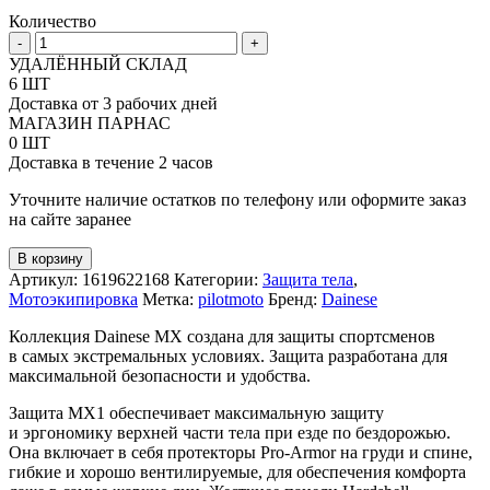
Количество
Количество
-
+
товара
УДАЛЁННЫЙ СКЛАД
Защита
6 ШТ
тела
Доставка от 3 рабочих дней
Dainese
МАГАЗИН ПАРНАС
MX1
0 ШТ
Доставка в течение 2 часов
Уточните наличие остатков по телефону или оформите заказ
на сайте заранее
В корзину
Артикул:
1619622168
Категории:
Защита тела
,
Мотоэкипировка
Метка:
pilotmoto
Бренд:
Dainese
Коллекция Dainese MX создана для защиты спортсменов
в самых экстремальных условиях. Защита разработана для
максимальной безопасности и удобства.
Защита MX1 обеспечивает максимальную защиту
и эргономику верхней части тела при езде по бездорожью.
Она включает в себя протекторы Pro-Armor на груди и спине,
гибкие и хорошо вентилируемые, для обеспечения комфорта