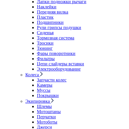
Лапки подножки рычаги
Наклейки
Передняя вилка
Пластик
Подшипники
Рули грипсы подушки
Сиденья
Тормозная система
Тросики
Тюнинг
Фары поворотники
Фильтры
Цепи слайдеры вставки
Электрооборудование
Колеса
Запчасти колес
Камеры
Муссы
Покрышки
Экипировка
Шлемы
Мотоштаны
Перчатки
Мотоботы
Джерси