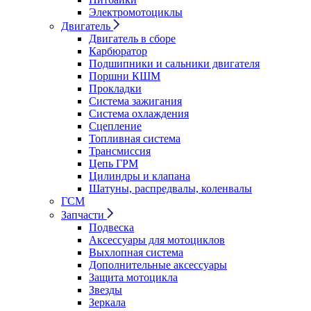
Электромотоциклы
Двигатель
Двигатель в сборе
Карбюратор
Подшипники и сальники двигателя
Поршни КШМ
Прокладки
Система зажигания
Система охлаждения
Сцепление
Топливная система
Трансмиссия
Цепь ГРМ
Цилиндры и клапана
Шатуны, распредвалы, коленвалы
ГСМ
Запчасти
Подвеска
Аксессуары для мотоциклов
Выхлопная система
Дополнительные аксессуары
Защита мотоцикла
Звезды
Зеркала