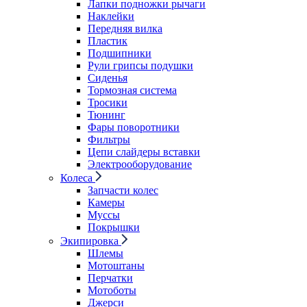
Лапки подножки рычаги
Наклейки
Передняя вилка
Пластик
Подшипники
Рули грипсы подушки
Сиденья
Тормозная система
Тросики
Тюнинг
Фары поворотники
Фильтры
Цепи слайдеры вставки
Электрооборудование
Колеса
Запчасти колес
Камеры
Муссы
Покрышки
Экипировка
Шлемы
Мотоштаны
Перчатки
Мотоботы
Джерси