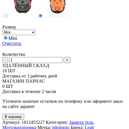
Размер
Mini
Очистить
Количество
Количество
-
+
товара
УДАЛЁННЫЙ СКЛАД
Leatt
10 ШТ
2.5
Доставка от 3 рабочих дней
Детская
МАГАЗИН ПАРНАС
защита
0 ШТ
тела
Доставка в течение 2 часов
Mini
Уточните наличие остатков по телефону или оформите заказ
на сайте заранее
В корзину
Артикул:
1612453227
Категории:
Защита тела
,
Мотоэкипировка
Метка:
pilotmoto
Бренд:
Leatt