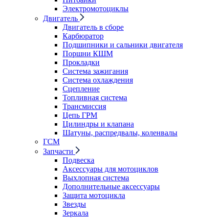
Электромотоциклы
Двигатель
Двигатель в сборе
Карбюратор
Подшипники и сальники двигателя
Поршни КШМ
Прокладки
Система зажигания
Система охлаждения
Сцепление
Топливная система
Трансмиссия
Цепь ГРМ
Цилиндры и клапана
Шатуны, распредвалы, коленвалы
ГСМ
Запчасти
Подвеска
Аксессуары для мотоциклов
Выхлопная система
Дополнительные аксессуары
Защита мотоцикла
Звезды
Зеркала