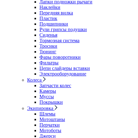
Лапки подножки рычаги
Наклейки
Передняя вилка
Пластик
Подшипники
Рули грипсы подушки
Сиденья
Тормозная система
Тросики
Тюнинг
Фары поворотники
Фильтры
Цепи слайдеры вставки
Электрооборудование
Колеса
Запчасти колес
Камеры
Муссы
Покрышки
Экипировка
Шлемы
Мотоштаны
Перчатки
Мотоботы
Джерси