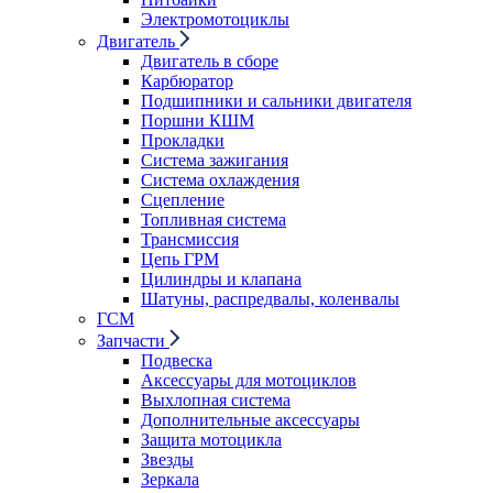
Электромотоциклы
Двигатель
Двигатель в сборе
Карбюратор
Подшипники и сальники двигателя
Поршни КШМ
Прокладки
Система зажигания
Система охлаждения
Сцепление
Топливная система
Трансмиссия
Цепь ГРМ
Цилиндры и клапана
Шатуны, распредвалы, коленвалы
ГСМ
Запчасти
Подвеска
Аксессуары для мотоциклов
Выхлопная система
Дополнительные аксессуары
Защита мотоцикла
Звезды
Зеркала