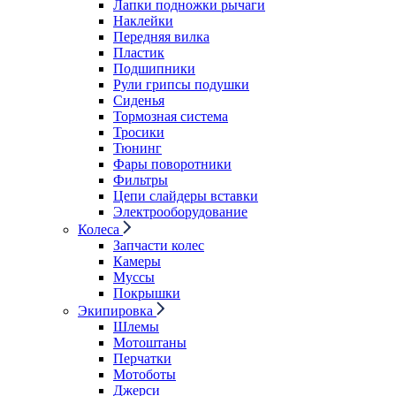
Лапки подножки рычаги
Наклейки
Передняя вилка
Пластик
Подшипники
Рули грипсы подушки
Сиденья
Тормозная система
Тросики
Тюнинг
Фары поворотники
Фильтры
Цепи слайдеры вставки
Электрооборудование
Колеса
Запчасти колес
Камеры
Муссы
Покрышки
Экипировка
Шлемы
Мотоштаны
Перчатки
Мотоботы
Джерси