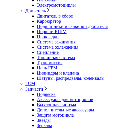
Электромотоциклы
Двигатель
Двигатель в сборе
Карбюратор
Подшипники и сальники двигателя
Поршни КШМ
Прокладки
Система зажигания
Система охлаждения
Сцепление
Топливная система
Трансмиссия
Цепь ГРМ
Цилиндры и клапана
Шатуны, распредвалы, коленвалы
ГСМ
Запчасти
Подвеска
Аксессуары для мотоциклов
Выхлопная система
Дополнительные аксессуары
Защита мотоцикла
Звезды
Зеркала