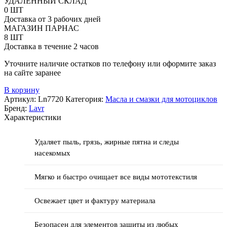
УДАЛЁННЫЙ СКЛАД
Очиститель
0 ШТ
текстильной
Доставка от 3 рабочих дней
экипировки
МАГАЗИН ПАРНАС
(LAVR),
8 ШТ
310
Доставка в течение 2 часов
мл
Уточните наличие остатков по телефону или оформите заказ
на сайте заранее
В корзину
Артикул:
Ln7720
Категория:
Масла и смазки для мотоциклов
Бренд:
Lavr
Характеристики
Удаляет пыль, грязь, жирные пятна и следы
насекомых
Мягко и быстро очищает все виды мототекстиля
Освежает цвет и фактуру материала
Безопасен для элементов защиты из любых