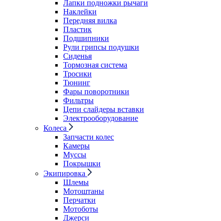
Лапки подножки рычаги
Наклейки
Передняя вилка
Пластик
Подшипники
Рули грипсы подушки
Сиденья
Тормозная система
Тросики
Тюнинг
Фары поворотники
Фильтры
Цепи слайдеры вставки
Электрооборудование
Колеса
Запчасти колес
Камеры
Муссы
Покрышки
Экипировка
Шлемы
Мотоштаны
Перчатки
Мотоботы
Джерси