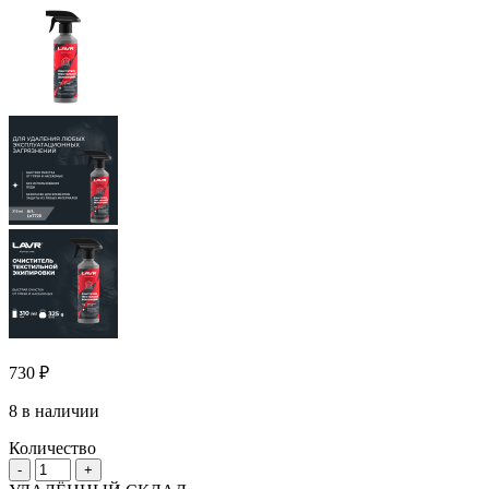
730
₽
8 в наличии
Количество
Количество
-
+
товара