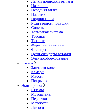
Лапки подножки рычаги
Наклейки
Передняя вилка
Пластик
Подшипники
Рули грипсы подушки
Сиденья
Тормозная система
Тросики
Тюнинг
Фары поворотники
Фильтры
Цепи слайдеры вставки
Электрооборудование
Колеса
Запчасти колес
Камеры
Муссы
Покрышки
Экипировка
Шлемы
Мотоштаны
Перчатки
Мотоботы
Джерси