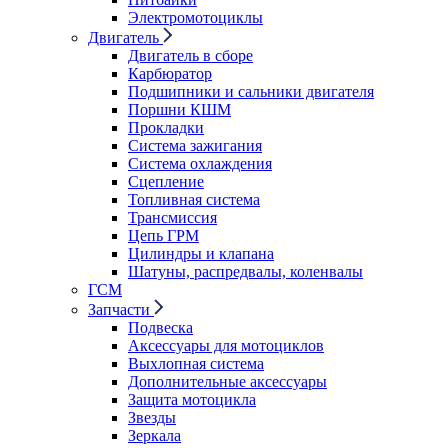
Электромотоциклы
Двигатель
Двигатель в сборе
Карбюратор
Подшипники и сальники двигателя
Поршни КШМ
Прокладки
Система зажигания
Система охлаждения
Сцепление
Топливная система
Трансмиссия
Цепь ГРМ
Цилиндры и клапана
Шатуны, распредвалы, коленвалы
ГСМ
Запчасти
Подвеска
Аксессуары для мотоциклов
Выхлопная система
Дополнительные аксессуары
Защита мотоцикла
Звезды
Зеркала