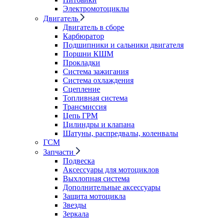
Электромотоциклы
Двигатель
Двигатель в сборе
Карбюратор
Подшипники и сальники двигателя
Поршни КШМ
Прокладки
Система зажигания
Система охлаждения
Сцепление
Топливная система
Трансмиссия
Цепь ГРМ
Цилиндры и клапана
Шатуны, распредвалы, коленвалы
ГСМ
Запчасти
Подвеска
Аксессуары для мотоциклов
Выхлопная система
Дополнительные аксессуары
Защита мотоцикла
Звезды
Зеркала