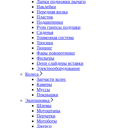
Лапки подножки рычаги
Наклейки
Передняя вилка
Пластик
Подшипники
Рули грипсы подушки
Сиденья
Тормозная система
Тросики
Тюнинг
Фары поворотники
Фильтры
Цепи слайдеры вставки
Электрооборудование
Колеса
Запчасти колес
Камеры
Муссы
Покрышки
Экипировка
Шлемы
Мотоштаны
Перчатки
Мотоботы
Джерси