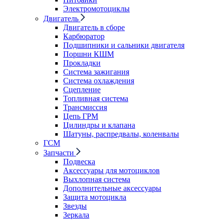
Электромотоциклы
Двигатель
Двигатель в сборе
Карбюратор
Подшипники и сальники двигателя
Поршни КШМ
Прокладки
Система зажигания
Система охлаждения
Сцепление
Топливная система
Трансмиссия
Цепь ГРМ
Цилиндры и клапана
Шатуны, распредвалы, коленвалы
ГСМ
Запчасти
Подвеска
Аксессуары для мотоциклов
Выхлопная система
Дополнительные аксессуары
Защита мотоцикла
Звезды
Зеркала