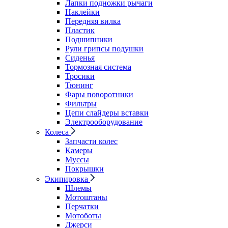
Лапки подножки рычаги
Наклейки
Передняя вилка
Пластик
Подшипники
Рули грипсы подушки
Сиденья
Тормозная система
Тросики
Тюнинг
Фары поворотники
Фильтры
Цепи слайдеры вставки
Электрооборудование
Колеса
Запчасти колес
Камеры
Муссы
Покрышки
Экипировка
Шлемы
Мотоштаны
Перчатки
Мотоботы
Джерси