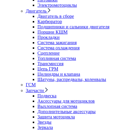
Электромотоциклы
Двигатель
Двигатель в сборе
Карбюратор
Подшипники и сальники двигателя
Поршни КШМ
Прокладки
Система зажигания
Система охлаждения
Сцепление
Топливная система
Трансмиссия
Цепь ГРМ
Цилиндры и клапана
Шатуны, распредвалы, коленвалы
ГСМ
Запчасти
Подвеска
Аксессуары для мотоциклов
Выхлопная система
Дополнительные аксессуары
Защита мотоцикла
Звезды
Зеркала