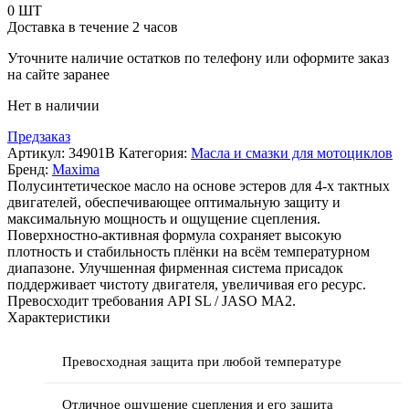
Blend
0 ШТ
Ester
Доставка в течение 2 часов
10w40
Liter
Уточните наличие остатков по телефону или оформите заказ
(полусинтетическое
на сайте заранее
с
Нет в наличии
эстерами)
Предзаказ
Артикул:
34901B
Категория:
Масла и смазки для мотоциклов
Бренд:
Maxima
Полусинтетическое масло на основе эстеров для 4-х тактных
двигателей, обеспечивающее оптимальную защиту и
максимальную мощность и ощущение сцепления.
Поверхностно-активная формула сохраняет высокую
плотность и стабильность плёнки на всём температурном
диапазоне. Улучшенная фирменная система присадок
поддерживает чистоту двигателя, увеличивая его ресурс.
Превосходит требования API SL / JASO MA2.
Характеристики
Превосходная защита при любой температуре
Отличное ощущение сцепления и его защита