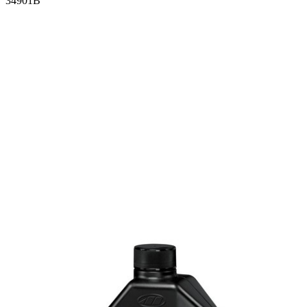
34901B