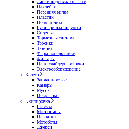
Лапки подножки рычаги
Наклейки
Передняя вилка
Пластик
Подшипники
Рули грипсы подушки
Сиденья
Тормозная система
Тросики
Тюнинг
Фары поворотники
Фильтры
Цепи слайдеры вставки
Электрооборудование
Колеса
Запчасти колес
Камеры
Муссы
Покрышки
Экипировка
Шлемы
Мотоштаны
Перчатки
Мотоботы
Джерси