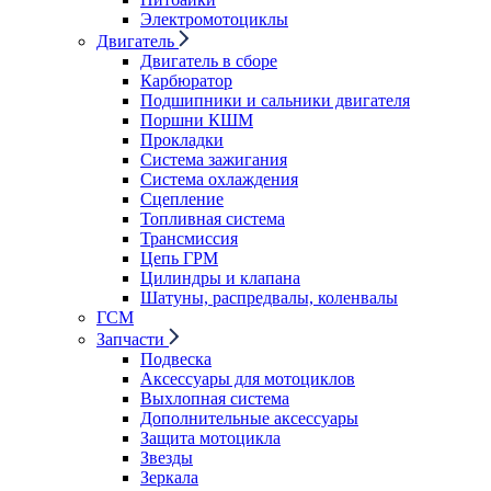
Электромотоциклы
Двигатель
Двигатель в сборе
Карбюратор
Подшипники и сальники двигателя
Поршни КШМ
Прокладки
Система зажигания
Система охлаждения
Сцепление
Топливная система
Трансмиссия
Цепь ГРМ
Цилиндры и клапана
Шатуны, распредвалы, коленвалы
ГСМ
Запчасти
Подвеска
Аксессуары для мотоциклов
Выхлопная система
Дополнительные аксессуары
Защита мотоцикла
Звезды
Зеркала