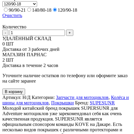
90/90-21
140/80-18
120/90-18
Очистить
Количество
Количество
-
+
товара
УДАЛЁННЫЙ СКЛАД
Мотошина
0 ШТ
SUPESUNR
Доставка от 3 рабочих дней
FOREST
МАГАЗИН ПАРНАС
2 ШТ
Доставка в течение 2 часов
Уточните наличие остатков по телефону или оформите заказ
на сайте заранее
В корзину
Артикул:
Н/Д
Категории:
Запчасти для мотоциклов
,
Колёса и
шины для мотоциклов
,
Покрышки
Бренд:
SUPESUNR
Молодой китайский бренд покрышек SUPERSUNR для
Adventure мотоциклов уже зарекомендовал себя как очень
качественная продукция. SUPERSUNR является
официальным спонсором команды KOVE на Дакаре. Есть
несколько видов покрышек с различными протекторами и