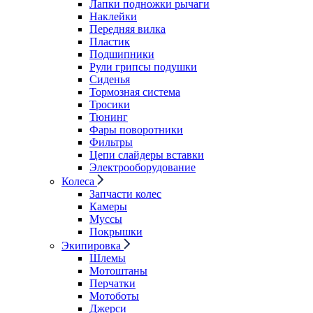
Лапки подножки рычаги
Наклейки
Передняя вилка
Пластик
Подшипники
Рули грипсы подушки
Сиденья
Тормозная система
Тросики
Тюнинг
Фары поворотники
Фильтры
Цепи слайдеры вставки
Электрооборудование
Колеса
Запчасти колес
Камеры
Муссы
Покрышки
Экипировка
Шлемы
Мотоштаны
Перчатки
Мотоботы
Джерси