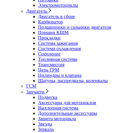
Электромотоциклы
Двигатель
Двигатель в сборе
Карбюратор
Подшипники и сальники двигателя
Поршни КШМ
Прокладки
Система зажигания
Система охлаждения
Сцепление
Топливная система
Трансмиссия
Цепь ГРМ
Цилиндры и клапана
Шатуны, распредвалы, коленвалы
ГСМ
Запчасти
Подвеска
Аксессуары для мотоциклов
Выхлопная система
Дополнительные аксессуары
Защита мотоцикла
Звезды
Зеркала