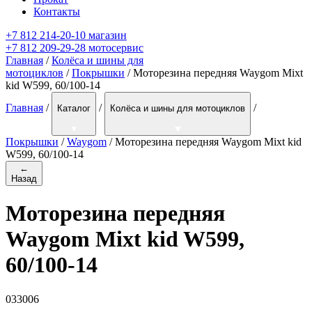
Контакты
+7 812 214-20-10 магазин
+7 812 209-29-28 мотосервис
Главная
/
Колёса и шины для
мотоциклов
/
Покрышки
/ Моторезина передняя Waygom Mixt
kid W599, 60/100-14
Главная
/
/
/
Каталог
Колёса и шины для мотоциклов
Покрышки
/
Waygom
/
Моторезина передняя Waygom Mixt kid
W599, 60/100-14
←
Назад
Моторезина передняя
Waygom Mixt kid W599,
60/100-14
033006