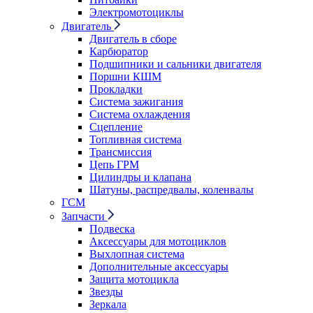
Электромотоциклы
Двигатель
Двигатель в сборе
Карбюратор
Подшипники и сальники двигателя
Поршни КШМ
Прокладки
Система зажигания
Система охлаждения
Сцепление
Топливная система
Трансмиссия
Цепь ГРМ
Цилиндры и клапана
Шатуны, распредвалы, коленвалы
ГСМ
Запчасти
Подвеска
Аксессуары для мотоциклов
Выхлопная система
Дополнительные аксессуары
Защита мотоцикла
Звезды
Зеркала