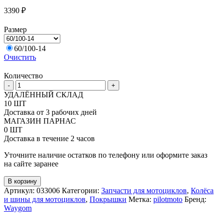
3390
₽
Размер
60/100-14
Очистить
Количество
Количество
-
+
товара
УДАЛЁННЫЙ СКЛАД
Моторезина
10 ШТ
передняя
Доставка от 3 рабочих дней
Waygom
МАГАЗИН ПАРНАС
Mixt
0 ШТ
kid
Доставка в течение 2 часов
W599,
60/100-
Уточните наличие остатков по телефону или оформите заказ
14
на сайте заранее
В корзину
Артикул:
033006
Категории:
Запчасти для мотоциклов
,
Колёса
и шины для мотоциклов
,
Покрышки
Метка:
pilotmoto
Бренд:
Waygom