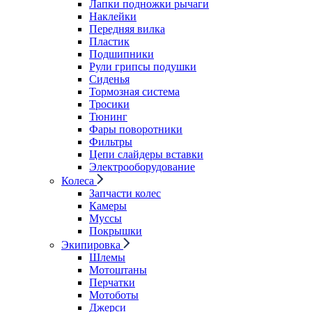
Лапки подножки рычаги
Наклейки
Передняя вилка
Пластик
Подшипники
Рули грипсы подушки
Сиденья
Тормозная система
Тросики
Тюнинг
Фары поворотники
Фильтры
Цепи слайдеры вставки
Электрооборудование
Колеса
Запчасти колес
Камеры
Муссы
Покрышки
Экипировка
Шлемы
Мотоштаны
Перчатки
Мотоботы
Джерси